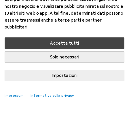
nostro negozio e visualizzare pubblicità mirata sul nostro e
Qui trovi accessori adatti per il prodotto No Risk Scarpa
su altri siti web o app. A tal fine, determinati dati possono
bassa di sicurezza S3.
essere trasmessi anche a terze parti e partner
pubblicitari.
Rilevanza
Elenco dei prodotti
Accetta tutti
Nessun prodotto trovato
Solo necessari
Impostazioni
Impressum
Informativa sulla privacy