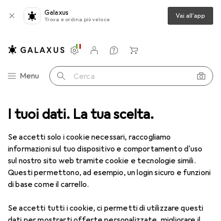
Galaxus
Vai all'app
Trova e ordina più veloce
Impostazioni
Conto cliente
Liste di confronto
Liste dei desideri
Carrello
Categoria Navigazione
Menu
Cerca
carpe da lavoro
I tuoi dati. La tua scelta.
No Risk Scarpa bassa di sicurezza S3
Accessori
Se accetti solo i cookie necessari, raccogliamo
No Risk
Scarpa bassa di sicurezza S3
informazioni sul tuo dispositivo e comportamento d'uso
4 dimensioni
sul nostro sito web tramite cookie e tecnologie simili.
Questi permettono, ad esempio, un login sicuro e funzioni
di base come il carrello.
Accessori per No Risk Scarpa
Se accetti tutti i cookie, ci permetti di utilizzare questi
bassa di sicurezza S3
dati per mostrarti offerte personalizzate, migliorare il