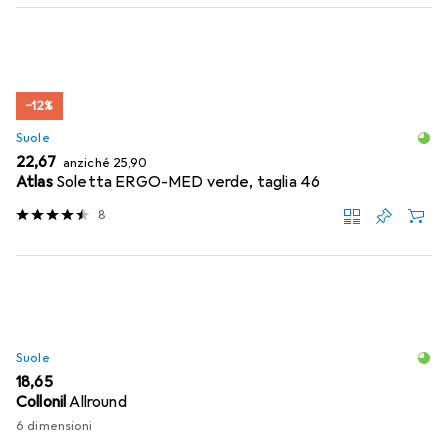
−12%
Suole
EUR
EUR
22,67
anziché
25,90
Atlas
Soletta ERGO-MED verde, taglia 46
8
Suole
EUR
18,65
Collonil
Allround
6 dimensioni