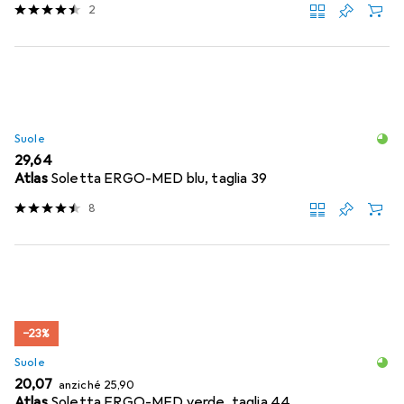
2
Suole
EUR
29,64
Atlas
Soletta ERGO-MED blu, taglia 39
8
−23%
Suole
EUR
EUR
20,07
anziché
25,90
Atlas
Soletta ERGO-MED verde, taglia 44