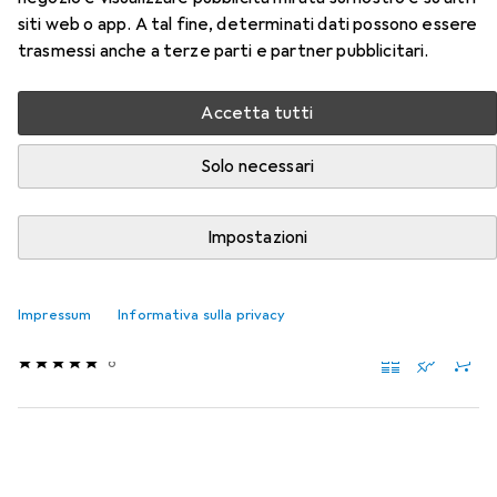
sicurezza
siti web o app. A tal fine, determinati dati possono essere
trasmessi anche a terze parti e partner pubblicitari.
Qui trovi accessori adatti per il prodotto No Risk Scarpa di
sicurezza della categoria Suole.
Accetta tutti
Rilevanza
Solo necessari
Elenco dei prodotti
Impostazioni
Suole
EUR
31,20
Impressum
Informativa sulla privacy
Puma
Einlegesohle
6