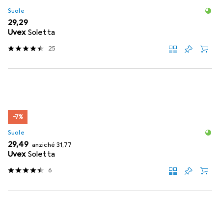
Suole
EUR
29,29
Uvex
Soletta
25
−7%
Suole
EUR
EUR
29,49
anziché
31,77
Uvex
Soletta
6