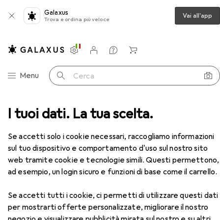
Galaxus
Vai all'app
Trova e ordina più veloce
Impostazioni
Conto cliente
Liste di confronto
Liste dei desideri
Carrello
Categoria Navigazione
Menu
Cerca
voro
I tuoi dati. La tua scelta.
Scarpe da lavoro
No Risk Scarpa di sicurezza
Accessori
Se accetti solo i cookie necessari, raccogliamo informazioni
EUR
90,90
sul tuo dispositivo e comportamento d'uso sul nostro sito
No Risk
Scarpa di sicurezza
S3, 45
web tramite cookie e tecnologie simili. Questi permettono,
ad esempio, un login sicuro e funzioni di base come il carrello.
Se accetti tutti i cookie, ci permetti di utilizzare questi dati
Accessori per No Risk Scarpa di
per mostrarti offerte personalizzate, migliorare il nostro
negozio e visualizzare pubblicità mirata sul nostro e su altri