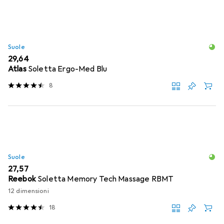
Suole
EUR
29,64
Atlas
Soletta Ergo-Med Blu
8
Suole
EUR
27,57
Reebok
Soletta Memory Tech Massage RBMT
12 dimensioni
18