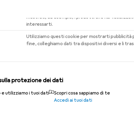
Questi cookie ci permettono di personalizzare la v
mostrati, ad esempio, i prodotti che hai visualizza
interessarti.
Utilizziamo questi cookie per mostrarti pubblicità pe
fine, colleghiamo dati tra dispositivi diversi e li t
sulla protezione dei dati
 utilizziamo i tuoi dati
Scopri cosa sappiamo di te
Accedi ai tuoi dati