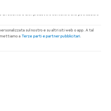
isualizzazione del nostro negozio. Così ti vengono
to di recente e altri prodotti o contenuti che potrebbero
rsonalizzata sul nostro e su altri siti web o app. A tal
rasmettiamo a
Terze parti e partner pubblicitari
.