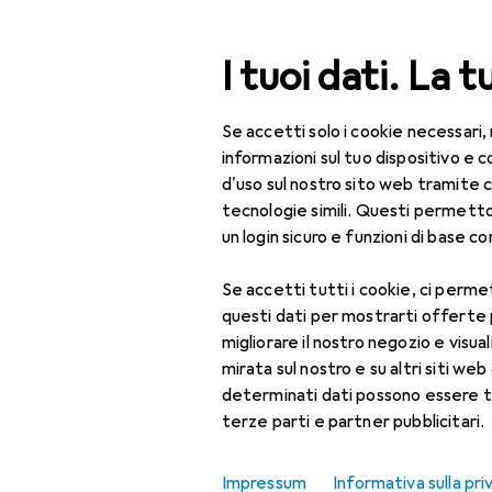
Cerca
I tuoi dati. La t
Se accetti solo i cookie necessari,
Privacy e da
Categoria Navigazione
IT + Multimedia
informazioni sul tuo dispositivo 
d'uso sul nostro sito web tramite 
Per la casa
tecnologie simili. Questi permett
Gestisci i tuoi dati
un login sicuro e funzioni di base com
Fai da te + Giardino
Utilizziamo i cookie per per
Se accetti tutti i cookie, ci permet
Arredamento
web. Nelle impostazioni dei
questi dati per mostrarti offerte
tecnologie simili
. Ti inform
Sport
migliorare il nostro negozio e visua
mirata sul nostro e su altri siti web 
Giocattoli
Assolutamente neces
determinati dati possono essere t
terze parti e partner pubblicitari.
Bellezza + Salute
Performance
Erotismo
Impressum
Informativa sulla pri