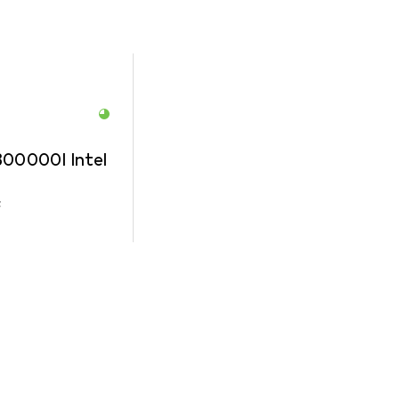
0000I Intel
F