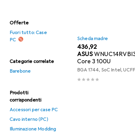
Case per hard disk
Offerte
Fuori tutto: Case
Scheda madre
PC
EUR
436,92
ASUS
WNUC14RVBI30
Core 3 100U
Categorie correlate
BGA 1744, SoC Intel, UCF
Barebone
Prodotti
corrispondenti
Accessori per case PC
Cavo interno (PC)
Illuminazione Modding