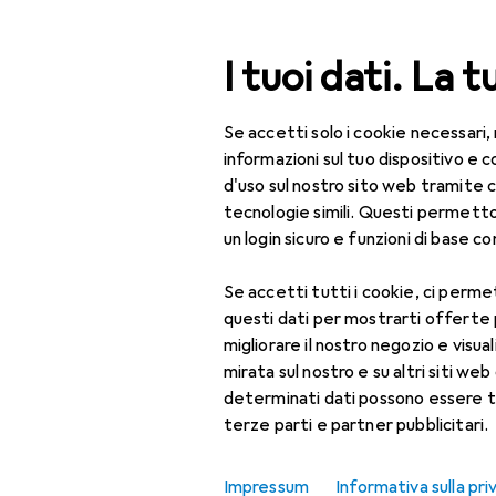
Cerca
I tuoi dati. La t
Se accetti solo i cookie necessari,
Categoria Navigazione
Tutte le categorie
IT 
Tutte le categorie
informazioni sul tuo dispositivo 
d'uso sul nostro sito web tramite 
EU
14
IT + Multimedia
tecnologie simili. Questi permett
Ak
un login sicuro e funzioni di base com
Componenti PC
UC
Se accetti tutti i cookie, ci permet
Case
questi dati per mostrarti offerte
Accessori per case
Accessori 
migliorare il nostro negozio e visua
PC
mirata sul nostro e su altri siti web 
determinati dati possono essere t
Case modding
Qui trovi accessori adatt
terze parti e partner pubblicitari.
Ordina per
:
Rilevanza
Case PC
Impressum
Informativa sulla pri
Elenco dei prodotti