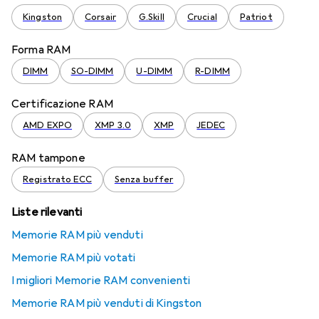
Kingston
Corsair
G.Skill
Crucial
Patriot
Forma RAM
DIMM
SO-DIMM
U-DIMM
R-DIMM
Certificazione RAM
AMD EXPO
XMP 3.0
XMP
JEDEC
RAM tampone
Registrato ECC
Senza buffer
Liste rilevanti
Memorie RAM più venduti
Memorie RAM più votati
I migliori Memorie RAM convenienti
Memorie RAM più venduti di Kingston