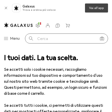
Galaxus
Vai all'app
Trova e ordina più veloce
Impostazioni
Conto cliente
Liste di confronto
Liste dei desideri
Carrello
Categoria Navigazione
Menu
Cerca
e categorie
I tuoi dati. La tua scelta.
IT + Multimedia
Componenti PC
Memoria RAM
Memoria RAM
· RAM
Se accetti solo i cookie necessari, raccogliamo
informazioni sul tuo dispositivo e comportamento d'uso
sul nostro sito web tramite cookie e tecnologie simili.
Prodotti
Forum
Questi permettono, ad esempio, un login sicuro e funzioni
di base come il carrello.
Se accetti tutti i cookie, ci permetti di utilizzare questi
dati per mostrarti offerte personalizzate, migliorare il