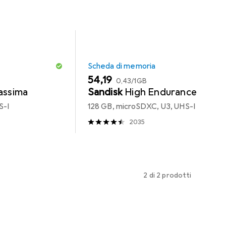
Scheda di memoria
EUR
EUR
54,19
0,43
/
1GB
assima
Sandisk
High Endurance
S-I
128 GB, microSDXC, U3, UHS-I
2035
2 di 2 prodotti