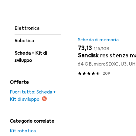
Elenco dei prodotti
elettrici
Domotica
Elettronica
Scheda di memoria
Robotica
EUR
EUR
73,13
1,15
/
1GB
Scheda + Kit di
Sandisk
resistenza m
sviluppo
64 GB, microSDXC, U3, UH
209
Offerte
Fuori tutto: Scheda +
Kit di sviluppo
Categorie correlate
Kit robotica