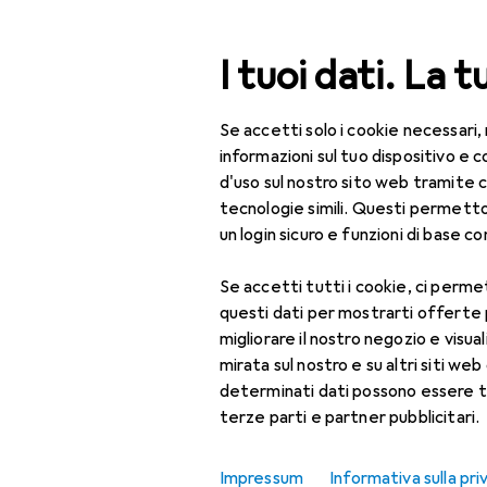
Cerca
I tuoi dati. La t
Se accetti solo i cookie necessari,
Categoria Navigazione
Tutte le categorie
IT + Multimedia
Tutte le categorie
informazioni sul tuo dispositivo 
d'uso sul nostro sito web tramite 
IT + Multimedia
tecnologie simili. Questi permett
EU
67
un login sicuro e funzioni di base com
Ra
Droni + Elettronica
Se accetti tutti i cookie, ci permet
Robotica +
questi dati per mostrarti offerte
Elettrotecnica
Accessori p
migliorare il nostro negozio e visua
Alimentazione
mirata sul nostro e su altri siti web 
laboratorio
determinati dati possono essere t
Qui trovi accessori adatti 
terze parti e partner pubblicitari.
Attrezzi elettronica
Ordina per
:
Rilevanza
Componenti
Impressum
Informativa sulla pri