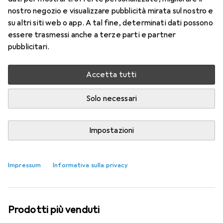
nostro negozio e visualizzare pubblicità mirata sul nostro e
su altri siti web o app. A tal fine, determinati dati possono
essere trasmessi anche a terze parti e partner
pubblicitari.
Accetta tutti
Solo necessari
Impostazioni
Imitazione: i fiori delle sneaker di Asics
Laura Scholz
12 like
12
2 commenti
2
Impressum
Informativa sulla privacy
Prodotti più venduti