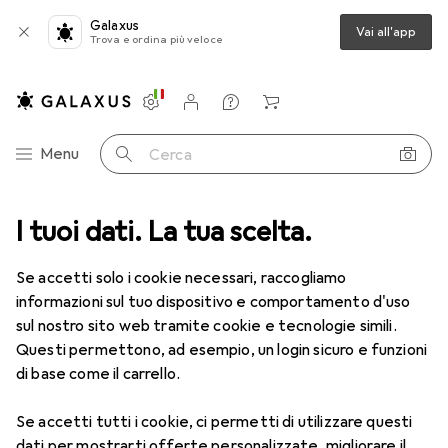
Galaxus
Vai all'app
Trova e ordina più veloce
Impostazioni
Conto cliente
Liste di confronto
Liste dei desideri
Carrello
Categoria Navigazione
Menu
Cerca
 + Elettronica
I tuoi dati. La tua scelta.
Robotica + Elettrotecnica
Attrezzi elettronica
Attrezzi elettronica
Se accetti solo i cookie necessari, raccogliamo
informazioni sul tuo dispositivo e comportamento d'uso
sul nostro sito web tramite cookie e tecnologie simili.
Scopri
Forum
Questi permettono, ad esempio, un login sicuro e funzioni
di base come il carrello.
Guida
Se accetti tutti i cookie, ci permetti di utilizzare questi
dati per mostrarti offerte personalizzate, migliorare il