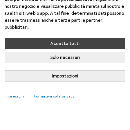
A) — HDMI (Typ A)
nostro negozio e visualizzare pubblicità mirata sul nostro e
su altri siti web o app. A tal fine, determinati dati possono
essere trasmessi anche a terze parti e partner
Qui trovi accessori adatti per il prodotto Roline HDMI (Typ
pubblicitari.
A) — HDMI (Typ A).
Rilevanza
Accetta tutti
Elenco dei prodotti
Nessun prodotto trovato
Solo necessari
Impostazioni
Impressum
Informativa sulla privacy