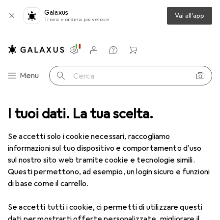
Galaxus
Vai all'app
Trova e ordina più veloce
Impostazioni
Conto cliente
Liste di confronto
Liste dei desideri
Carrello
Categoria Navigazione
Menu
Cerca
I tuoi dati. La tua scelta.
Cavo video
Roline HDMI (Typ A) — HDMI (Typ A)
Accessori
Se accetti solo i cookie necessari, raccogliamo
EUR
19,90
informazioni sul tuo dispositivo e comportamento d'uso
Roline
HDMI (Typ A) — HDMI (Typ A)
sul nostro sito web tramite cookie e tecnologie simili.
1 m
Questi permettono, ad esempio, un login sicuro e funzioni
di base come il carrello.
Se accetti tutti i cookie, ci permetti di utilizzare questi
Accessori per Roline HDMI (Typ
dati per mostrarti offerte personalizzate, migliorare il