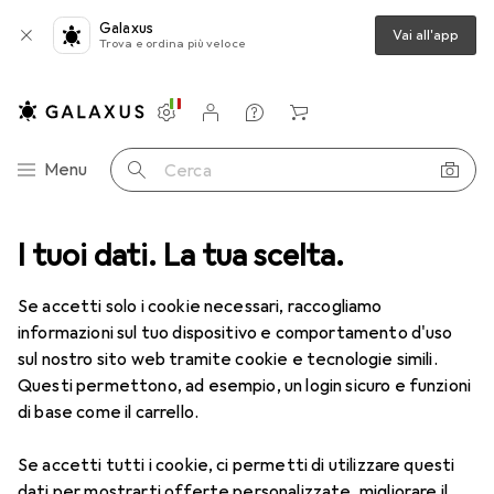
Galaxus
Vai all'app
Trova e ordina più veloce
Impostazioni
Conto cliente
Liste di confronto
Liste dei desideri
Carrello
Categoria Navigazione
Menu
Cerca
orie
I tuoi dati. La tua scelta.
IT + Multimedia
Periferiche
Cavi
Cavi Switch KVM
Cavi Switch KVM
Se accetti solo i cookie necessari, raccogliamo
informazioni sul tuo dispositivo e comportamento d'uso
sul nostro sito web tramite cookie e tecnologie simili.
Prodotti
Forum
Questi permettono, ad esempio, un login sicuro e funzioni
di base come il carrello.
Se accetti tutti i cookie, ci permetti di utilizzare questi
dati per mostrarti offerte personalizzate, migliorare il