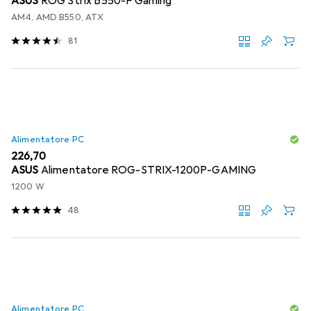
ASUS
ROG Strix B550-F Gaming
AM4, AMD B550, ATX
81
Alimentatore PC
EUR
226,70
ASUS
Alimentatore ROG-STRIX-1200P-GAMING
1200 W
48
Alimentatore PC