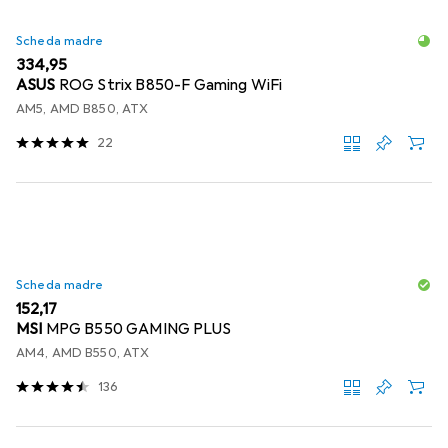
Scheda madre
EUR
334,95
ASUS
ROG Strix B850-F Gaming WiFi
AM5, AMD B850, ATX
22
Scheda madre
EUR
152,17
MSI
MPG B550 GAMING PLUS
AM4, AMD B550, ATX
136