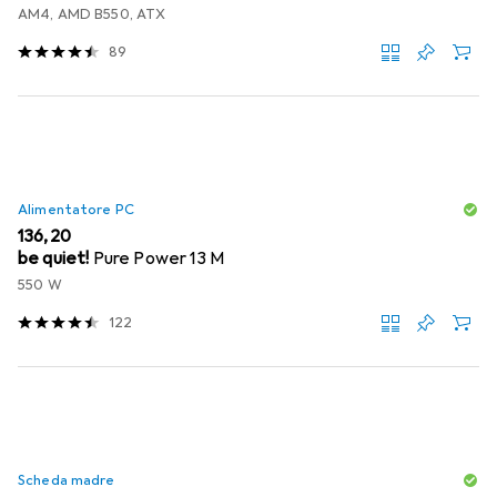
AM4, AMD B550, ATX
89
Alimentatore PC
EUR
136,20
be quiet!
Pure Power 13 M
550 W
122
Scheda madre