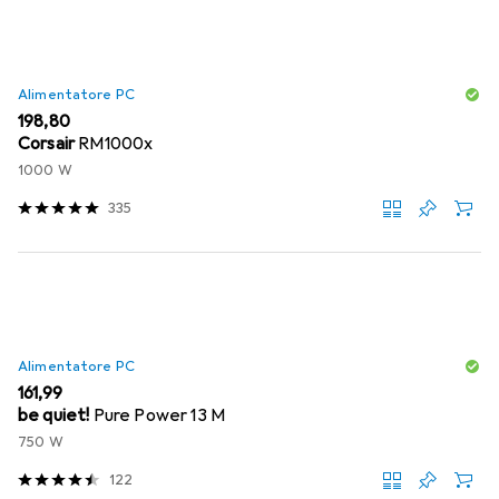
Alimentatore PC
EUR
198,80
Corsair
RM1000x
1000 W
335
Alimentatore PC
EUR
161,99
be quiet!
Pure Power 13 M
750 W
122