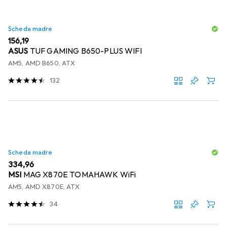
Scheda madre
EUR
156,19
ASUS
TUF GAMING B650-PLUS WIFI
AM5, AMD B650, ATX
132
Scheda madre
EUR
334,96
MSI
MAG X870E TOMAHAWK WiFi
AM5, AMD X870E, ATX
34