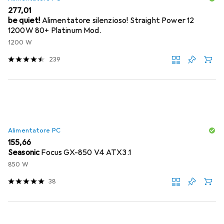
EUR
277,01
be quiet!
Alimentatore silenzioso! Straight Power 12
1200W 80+ Platinum Mod.
1200 W
239
Alimentatore PC
EUR
155,66
Seasonic
Focus GX-850 V4 ATX3.1
850 W
38