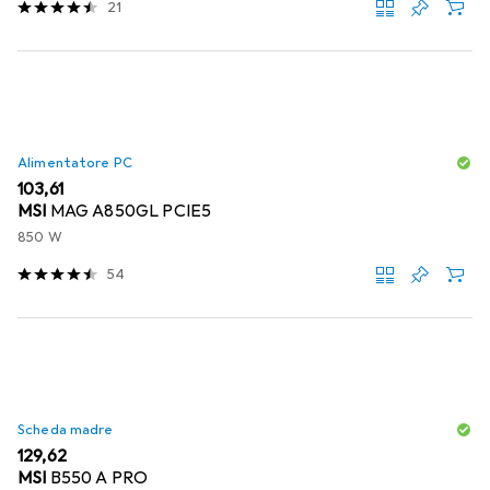
21
Alimentatore PC
EUR
103,61
MSI
MAG A850GL PCIE5
850 W
54
Scheda madre
EUR
129,62
MSI
B550 A PRO