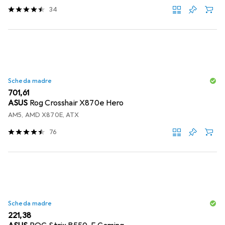
34
Scheda madre
EUR
701,61
ASUS
Rog Crosshair X870e Hero
AM5, AMD X870E, ATX
76
Scheda madre
EUR
221,38