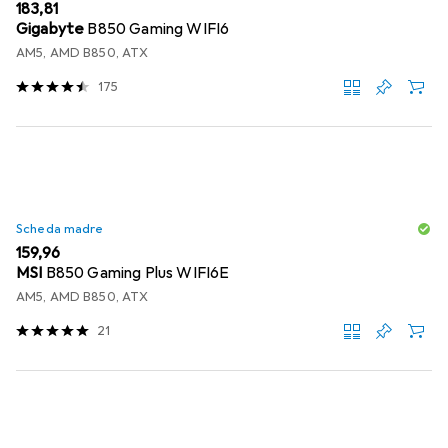
EUR
183,81
Gigabyte
B850 Gaming WIFI6
AM5, AMD B850, ATX
175
Scheda madre
EUR
159,96
MSI
B850 Gaming Plus WIFI6E
AM5, AMD B850, ATX
21