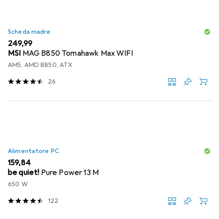
Scheda madre
EUR
249,99
MSI
MAG B850 Tomahawk Max WIFI
AM5, AMD B850, ATX
26
Alimentatore PC
EUR
159,84
be quiet!
Pure Power 13 M
650 W
122