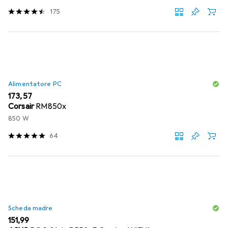
175
Alimentatore PC
EUR
173,57
Corsair
RM850x
850 W
64
Scheda madre
EUR
151,99