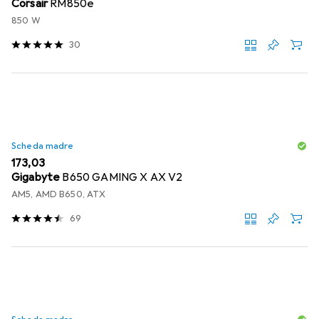
Corsair
RM850e
850 W
30
Scheda madre
EUR
173,03
Gigabyte
B650 GAMING X AX V2
AM5, AMD B650, ATX
69