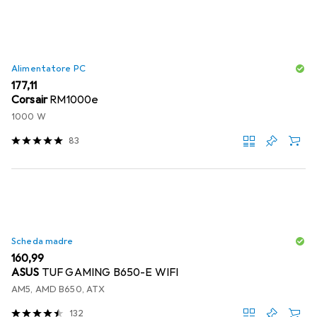
Alimentatore PC
EUR
177,11
Corsair
RM1000e
1000 W
83
Scheda madre
EUR
160,99
ASUS
TUF GAMING B650-E WIFI
AM5, AMD B650, ATX
132