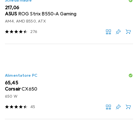
Scheda madre
EUR
217,06
ASUS
ROG Strix B550-A Gaming
AM4, AMD B550, ATX
276
Alimentatore PC
EUR
65,45
Corsair
CX650
650 W
45