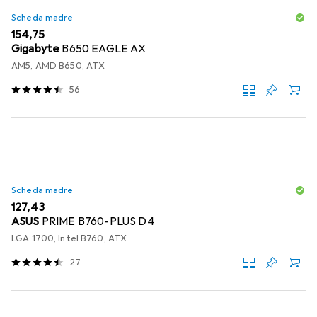
Scheda madre
EUR
154,75
Gigabyte
B650 EAGLE AX
AM5, AMD B650, ATX
56
Scheda madre
EUR
127,43
ASUS
PRIME B760-PLUS D4
LGA 1700, Intel B760, ATX
27