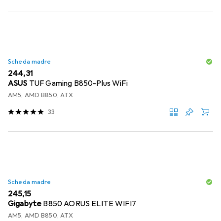
Scheda madre
EUR
244,31
ASUS
TUF Gaming B850-Plus WiFi
AM5, AMD B850, ATX
33
Scheda madre
EUR
245,15
Gigabyte
B850 AORUS ELITE WIFI7
AM5, AMD B850, ATX