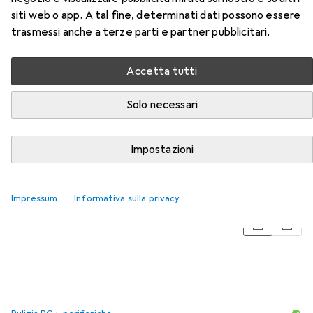
siti web o app. A tal fine, determinati dati possono essere
trasmessi anche a terze parti e partner pubblicitari.
Accessori per Sharkoon Pure
Steel RGB
Accetta tutti
Qui trovi accessori adatti per il prodotto Sharkoon Pure
Solo necessari
Steel RGB delle categorie Pulizia PC + periferiche,
Scheda madre e Alimentatore PC.
Impostazioni
Popolare
Pulizia PC + Periferiche
Scheda Madre
Alim
Impressum
Informativa sulla privacy
Rilevanza
Elenco dei prodotti