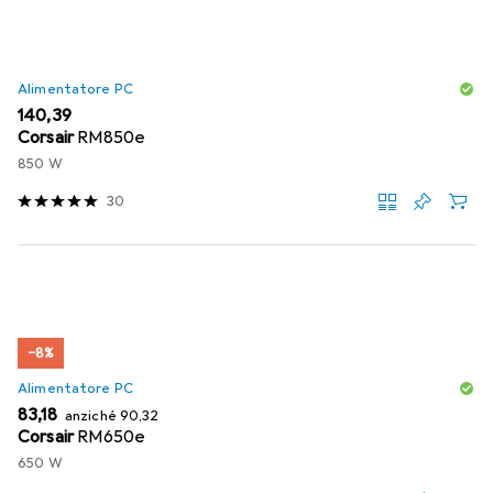
Alimentatore PC
EUR
140,39
Corsair
RM850e
850 W
30
−8%
Alimentatore PC
EUR
EUR
83,18
anziché
90,32
Corsair
RM650e
650 W