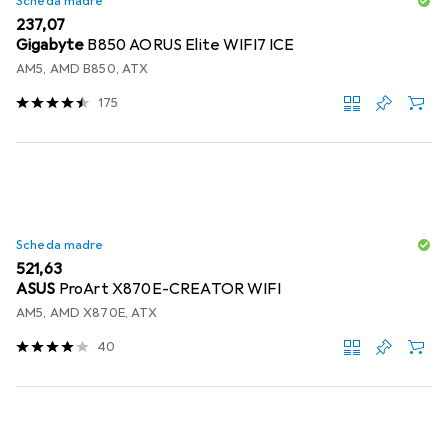
Scheda madre
EUR
237,07
Gigabyte
B850 AORUS Elite WIFI7 ICE
AM5, AMD B850, ATX
175
Scheda madre
EUR
521,63
ASUS
ProArt X870E-CREATOR WIFI
AM5, AMD X870E, ATX
40