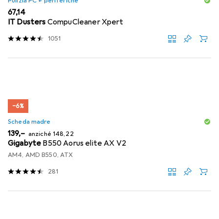
Pulizia PC + periferiche
EUR
67,14
IT Dusters
CompuCleaner Xpert
1051
−6%
Scheda madre
EUR
EUR
139,–
anziché
148,22
Gigabyte
B550 Aorus elite AX V2
AM4, AMD B550, ATX
281