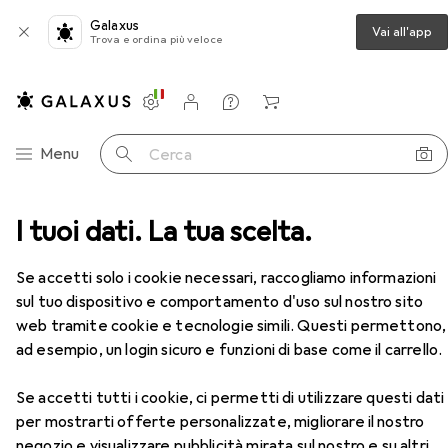
Galaxus
Vai all'app
Trova e ordina più veloce
Impostazioni
Conto cliente
Liste di confronto
Liste dei desideri
Carrello
Categoria Navigazione
Menu
Cerca
i PC
I tuoi dati. La tua scelta.
Case
Case PC
Sharkoon Pure Steel RGB
Accessori
Se accetti solo i cookie necessari, raccogliamo informazioni
sul tuo dispositivo e comportamento d'uso sul nostro sito
EUR
99,20
web tramite cookie e tecnologie simili. Questi permettono,
Sharkoon
Pure Steel RGB
ad esempio, un login sicuro e funzioni di base come il carrello.
ATX
Se accetti tutti i cookie, ci permetti di utilizzare questi dati
per mostrarti offerte personalizzate, migliorare il nostro
negozio e visualizzare pubblicità mirata sul nostro e su altri