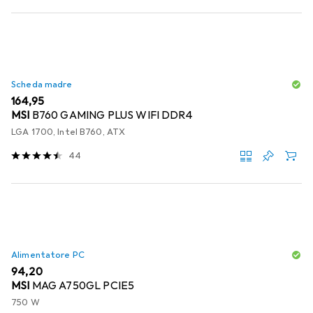
Scheda madre
EUR
164,95
MSI
B760 GAMING PLUS WIFI DDR4
LGA 1700, Intel B760, ATX
44
Alimentatore PC
EUR
94,20
MSI
MAG A750GL PCIE5
750 W