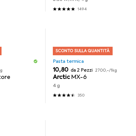
1494
SCONTO SULLA QUANTITÀ
Pasta termica
EUR
EUR
10,80
da 2 Pezzi
kg
2700,–
/
1kg
tore
Arctic
MX-6
4 g
350