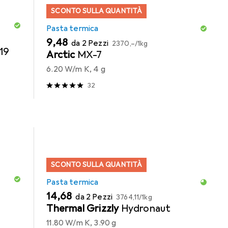
SCONTO SULLA QUANTITÀ
Pasta termica
EUR
EUR
9,48
da 2 Pezzi
2370,–
/
1kg
19
Arctic
MX-7
6.20 W/m K, 4 g
32
SCONTO SULLA QUANTITÀ
Pasta termica
EUR
EUR
14,68
da 2 Pezzi
3764,11
/
1kg
Thermal Grizzly
Hydronaut
11.80 W/m K, 3.90 g