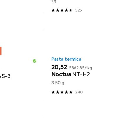
1 g
525
Pasta termica
EUR
EUR
20,52
5862,85
/
1kg
g
Noctua
NT-H2
AS-3
3.50 g
240