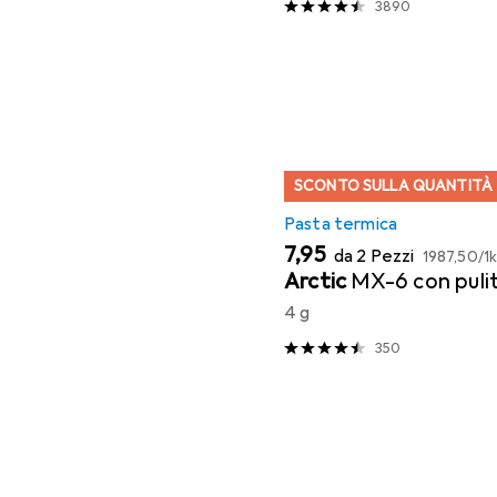
3890
SCONTO SULLA QUANTITÀ
Pasta termica
EUR
EUR
7,95
da 2 Pezzi
1987,50
/
1
Arctic
MX-6 con puli
4 g
350