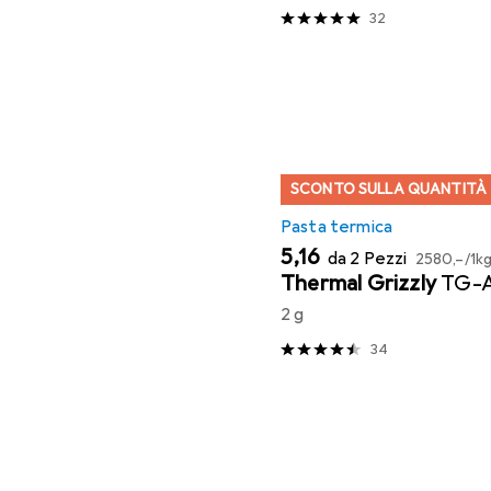
32
SCONTO SULLA QUANTITÀ
Pasta termica
EUR
EUR
5,16
da 2 Pezzi
2580,–
/
1k
Thermal Grizzly
TG-
2 g
34