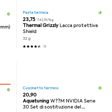
Pasta termica
EUR
EUR
23,75
742,19
/
1kg
Thermal Grizzly
Lacca protettiva
.0mm)
Shield
32 g
13
Cuscinetto termico
EUR
20,90
Aquatuning
W??M NVIDIA Serie
30 Set di sostituzione del