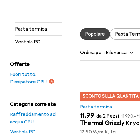
Cuscinetto termico
Qui trovi accessori adatti
Cuscinetto termico.
Dissipatore CPU
Pasta termica
Popolare
Pasta Term
Ventola PC
Ordina per
:
Rilevanza
Offerte
Elenco dei prodotti
Fuori tutto:
Dissipatore CPU
SCONTO SULLA QUANTITÀ
Categorie correlate
Pasta termica
Raffreddamento ad
EUR
EUR
11,99
da 2 Pezzi
11 990,–
/
acqua CPU
Thermal Grizzly
Kryo
Ventola PC
12.50 W/m K, 1 g