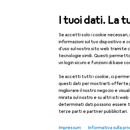
Cerca
I tuoi dati. La t
Se accetti solo i cookie necessari,
Categoria Navigazione
 le categorie
IT + Multimedia
Componenti PC
Raffr
Tutte le categorie
informazioni sul tuo dispositivo 
d'uso sul nostro sito web tramite 
IT + Multimedia
tecnologie simili. Questi permett
EU
24
un login sicuro e funzioni di base com
Componenti PC
St
68
Se accetti tutti i cookie, ci permet
Raffreddamento ad
questi dati per mostrarti offerte
aria
migliorare il nostro negozio e visua
Accessori per
mirata sul nostro e su altri siti web 
ventola PC
Accessori pe
determinati dati possono essere t
terze parti e partner pubblicitari.
Controller ventole
Cpu Da 95
PC
Impressum
Informativa sulla pri