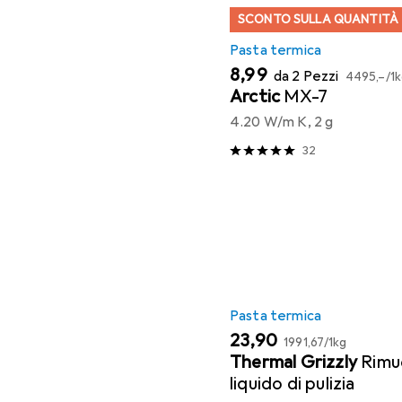
SCONTO SULLA QUANTITÀ
Pasta termica
EUR
EUR
8,99
da 2 Pezzi
4495,–
/
1
Arctic
MX-7
4.20 W/m K, 2 g
32
Pasta termica
EUR
EUR
23,90
1991,67
/
1kg
Thermal Grizzly
Rimuo
liquido di pulizia