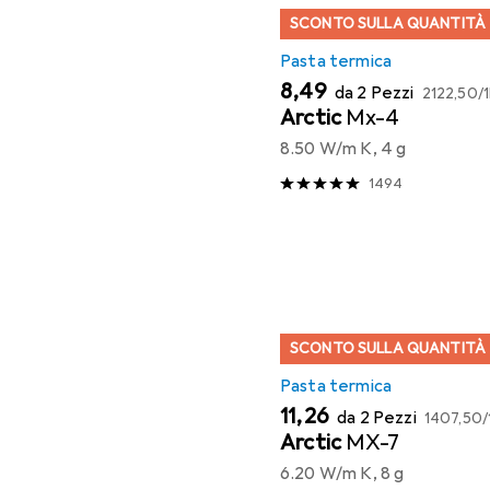
SCONTO SULLA QUANTITÀ
Pasta termica
EUR
EUR
8,49
da 2 Pezzi
2122,50
/
Arctic
Mx-4
8.50 W/m K, 4 g
1494
SCONTO SULLA QUANTITÀ
Pasta termica
EUR
EUR
11,26
da 2 Pezzi
1407,50
/
Arctic
MX-7
6.20 W/m K, 8 g