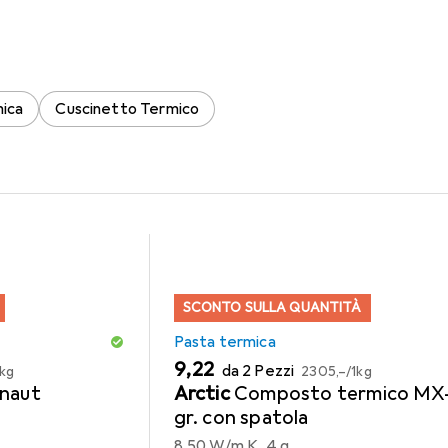
 per il prodotto StarTech Dissipatore Di Calore Per Ventola De
ica
Cuscinetto Termico
SCONTO SULLA QUANTITÀ
Pasta termica
EUR
EUR
9,22
da 2 Pezzi
1kg
2305,–
/
1kg
naut
Arctic
Composto termico MX
gr. con spatola
8.50 W/m K, 4 g