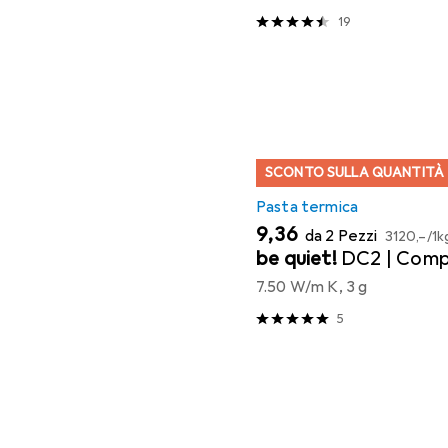
19
SCONTO SULLA QUANTITÀ
Pasta termica
EUR
EUR
9,36
da 2 Pezzi
3120,–
/
1k
be quiet!
DC2 | Comp
7.50 W/m K, 3 g
5