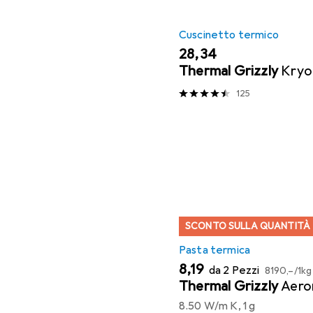
Cuscinetto termico
EUR
28,34
Thermal Grizzly
Kryo
125
SCONTO SULLA QUANTITÀ
Pasta termica
EUR
EUR
8,19
da 2 Pezzi
8190,–
/
1kg
Thermal Grizzly
Aero
8.50 W/m K, 1 g