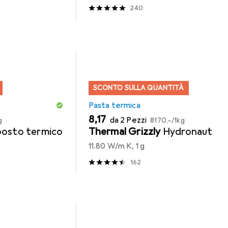
240
SCONTO SULLA QUANTITÀ
Pasta termica
EUR
EUR
8,17
da 2 Pezzi
g
8170,–
/
1kg
osto termico
Thermal Grizzly
Hydronaut
11.80 W/m K, 1 g
162