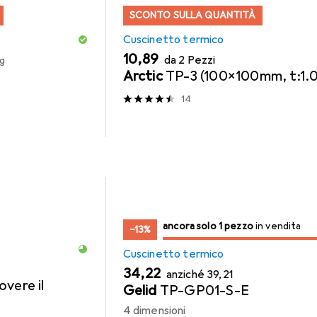
SCONTO SULLA QUANTITÀ
Cuscinetto termico
EUR
10,89
da 2 Pezzi
kg
Arctic
TP-3 (100x100mm, t:1
14
solo 1 pezzo
ancora solo 1 pezzo
in vendita
in vendita
−13%
Cuscinetto termico
EUR
EUR
34,22
anziché
39,21
vere il
Gelid
TP-GP01-S-E
4 dimensioni