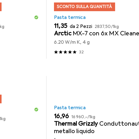
SCONTO SULLA QUANTITÀ
Pasta termica
EUR
EUR
11,35
da 2 Pezzi
1kg
2837,50
/
1kg
Arctic
MX-7 con 6x MX Clean
6.20 W/m K, 4 g
32
Pasta termica
EUR
EUR
16,96
16 960,–
/
1kg
1kg
Thermal Grizzly
Conduttonau
metallo liquido