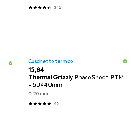
392
Cuscinetto termico
EUR
15,84
Thermal Grizzly
PhaseSheet PTM
- 50x40mm
0.20 mm
42