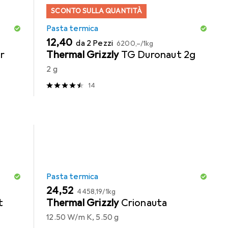
SCONTO SULLA QUANTITÀ
Pasta termica
EUR
EUR
12,40
da 2 Pezzi
6200,–
/
1kg
er
Thermal Grizzly
TG Duronaut 2g
2 g
14
Pasta termica
EUR
EUR
24,52
4458,19
/
1kg
t
Thermal Grizzly
Crionauta
12.50 W/m K, 5.50 g