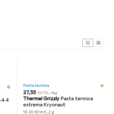
lla Cpu Da 95mm delle categorie Pasta termica e
Pasta termica
EUR
EUR
27,55
13 775,–
/
1kg
Thermal Grizzly
Pasta termica
-4 4
estrema Kryonaut
14.20 W/m K, 2 g