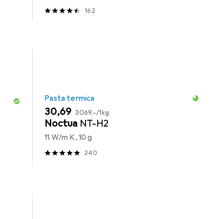
162
Pasta termica
EUR
EUR
30,69
3069,–
/
1kg
Noctua
NT-H2
11 W/m K, 10 g
240