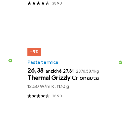
3890
−5%
Pasta termica
EUR
EUR
EUR
26,38
anziché
27,81
2376,58
/
1kg
Thermal Grizzly
Crionauta
12.50 W/m K, 11.10 g
3890