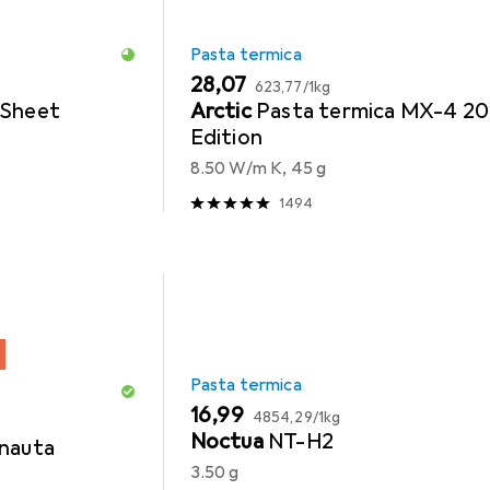
Pasta termica
EUR
EUR
28,07
623,77
/
1kg
Sheet
Arctic
Pasta termica MX-4 20
Edition
8.50 W/m K, 45 g
1494
Pasta termica
EUR
EUR
16,99
4854,29
/
1kg
Noctua
NT-H2
nauta
3.50 g