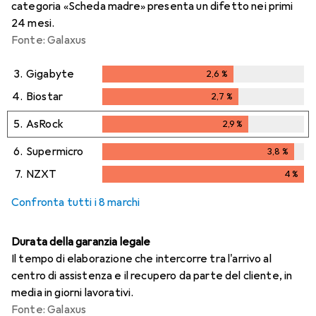
categoria «Scheda madre» presenta un difetto nei primi
24 mesi.
Fonte: Galaxus
3.
Gigabyte
2,6
%
2,6
%
4.
Biostar
2,7
%
2,7
%
5.
AsRock
2,9
%
2,9
%
6.
Supermicro
3,8
%
3,8
%
7.
NZXT
4
%
4
%
Confronta tutti i 8 marchi
Durata della garanzia legale
Il tempo di elaborazione che intercorre tra l'arrivo al
centro di assistenza e il recupero da parte del cliente, in
media in giorni lavorativi.
Fonte: Galaxus