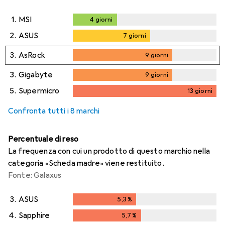
1.
MSI
4
giorni
4
giorni
2.
ASUS
7
giorni
7
giorni
3.
AsRock
9
giorni
9
giorni
3.
Gigabyte
9
giorni
9
giorni
5.
Supermicro
13
giorni
13
giorni
Confronta tutti i 8 marchi
Percentuale di reso
La frequenza con cui un prodotto di questo marchio nella
categoria «Scheda madre» viene restituito.
Fonte: Galaxus
3.
ASUS
5,3
%
5,3
%
4.
Sapphire
5,7
%
5,7
%