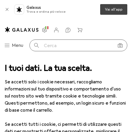
Galaxus
Vai all'app
Trova e ordina più veloce
Impostazioni
Conto cliente
Liste di confronto
Liste dei desideri
Carrello
Categoria Navigazione
Menu
Cerca
imedia
I tuoi dati. La tua scelta.
Componenti PC
Scheda madre
AsRock B550M-HDV
Se accetti solo i cookie necessari, raccogliamo
informazioni sul tuo dispositivo e comportamento d'uso
9 immagini
sul nostro sito web tramite cookie e tecnologie simili.
Questi permettono, ad esempio, un login sicuro e funzioni
EUR
80,16
di base come il carrello.
AsRock
B550M-HDV
AM4, AMD B550, mATX
Se accetti tutti i cookie, ci permetti di utilizzare questi
dati per mostrarti offerte personalizzate, migliorare il