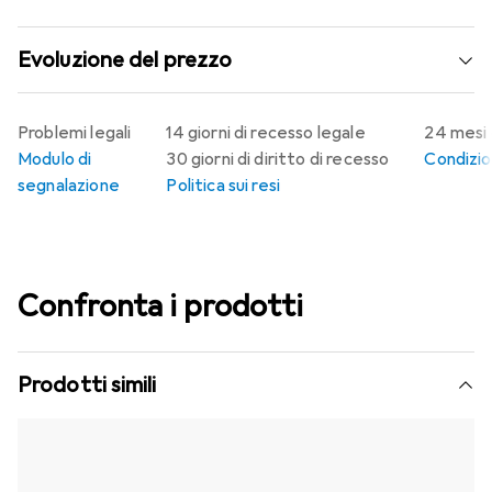
Evoluzione del prezzo
Problemi legali
14 giorni di recesso legale
24 mesi 
Modulo di
30 giorni di diritto di recesso
Condizion
segnalazione
Politica sui resi
Confronta i prodotti
Prodotti simili