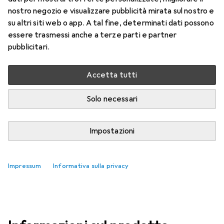
Prezzo in EUR IVA incl.
nostro negozio e visualizzare pubblicità mirata sul nostro e
su altri siti web o app. A tal fine, determinati dati possono
Valutazioni
essere trasmessi anche a terze parti e partner
9
pubblicitari.
Accetta tutti
Consegnato ven, 14/8
Solo 2 pezzi in stock
Solo necessari
Aggiungi al carrello
Impostazioni
Confronta
Salva nella lista
Impressum
Informativa sulla privacy
spedizione gratuita