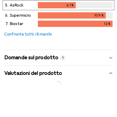
5.
AsRock
6,1
%
6,1
%
6.
Supermicro
10,9
%
10,9
%
7.
Biostar
12
%
12
%
Confronta tutti i 8 marchi
Domande sul prodotto
1
Valutazioni del prodotto