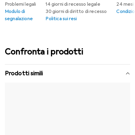
Problemi legali
14 giorni di recesso legale
24 mesi 
Modulo di
30 giorni di diritto di recesso
Condizion
segnalazione
Politica sui resi
Confronta i prodotti
Prodotti simili