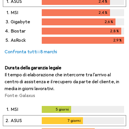
1.
ASUS
2,4
%
2,4
%
1.
MSI
2,4
%
2,4
%
3.
Gigabyte
2,6
%
2,6
%
4.
Biostar
2,8
%
2,8
%
5.
AsRock
2,9
%
2,9
%
Confronta tutti i 8 marchi
Durata della garanzia legale
Il tempo di elaborazione che intercorre tra l'arrivo al
centro di assistenza e il recupero da parte del cliente, in
media in giorni lavorativi.
Fonte: Galaxus
1.
MSI
5
giorni
5
giorni
2.
ASUS
7
giorni
7
giorni