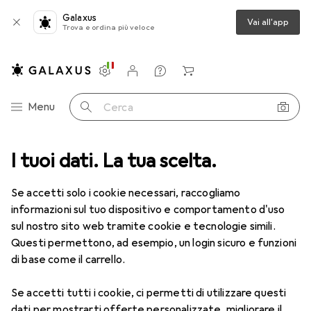
Galaxus
Vai all'app
Trova e ordina più veloce
Impostazioni
Conto cliente
Liste di confronto
Liste dei desideri
Carrello
Categoria Navigazione
Menu
Cerca
media
I tuoi dati. La tua scelta.
Componenti PC
Scheda madre
ASUS Prime A520M-K
Se accetti solo i cookie necessari, raccogliamo
informazioni sul tuo dispositivo e comportamento d'uso
6 immagini
sul nostro sito web tramite cookie e tecnologie simili.
Questi permettono, ad esempio, un login sicuro e funzioni
EUR
68,33
di base come il carrello.
ASUS
Prime A520M-K
AM4, AMD A520, mATX
Se accetti tutti i cookie, ci permetti di utilizzare questi
dati per mostrarti offerte personalizzate, migliorare il