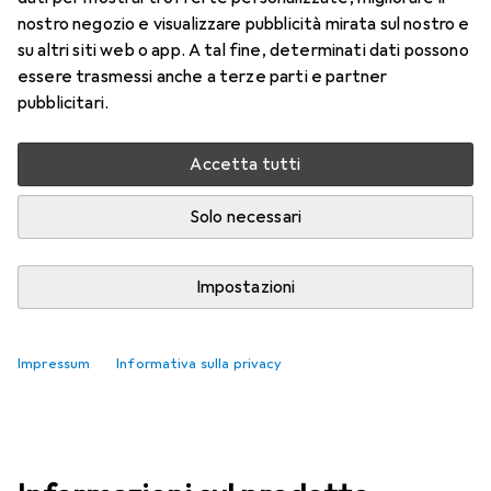
Prezzo in EUR IVA incl.
nostro negozio e visualizzare pubblicità mirata sul nostro e
su altri siti web o app. A tal fine, determinati dati possono
Marca
Valutazioni
essere trasmessi anche a terze parti e partner
Altri prodotti ASUS
3
pubblicitari.
Accetta tutti
Consegnato mar, 11/8
Solo 1 pezzo in stock
Solo necessari
Aggiungi al carrello
Impostazioni
Confronta
Salva nella lista
Impressum
Informativa sulla privacy
spedizione gratuita