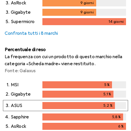
3.
AsRock
9
giorni
9
giorni
3.
Gigabyte
9
giorni
9
giorni
5.
Supermicro
14
giorni
14
giorni
Confronta tutti i 8 marchi
Percentuale di reso
La frequenza con cui un prodotto di questo marchio nella
categoria «Scheda madre» viene restituito.
Fonte: Galaxus
1.
MSI
5
%
5
%
2.
Gigabyte
5,1
%
5,1
%
3.
ASUS
5,2
%
5,2
%
4.
Sapphire
5,8
%
5,8
%
5.
AsRock
6
%