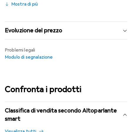
Mostra di più
ascoltare la stessa canzone in ogni stanza della tua casa e
l'interfaccia touch ti permette di accedere
direttamente alle funzioni più importanti come il volume e
la riproduzione dei brani.
Evoluzione del prezzo
Problemi legali
Modulo di segnalazione
Confronta i prodotti
Classifica di vendita secondo Altoparlante
smart
Visualizza tutti