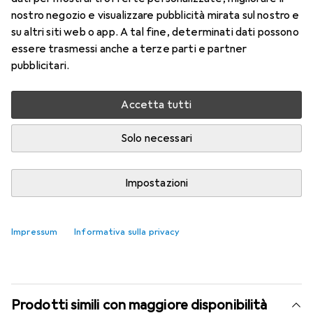
Altri prodotti Google
1207
nostro negozio e visualizzare pubblicità mirata sul nostro e
su altri siti web o app. A tal fine, determinati dati possono
Rapporti di prova
essere trasmessi anche a terze parti e partner
Buono in 4 test
pubblicitari.
Attualmente non disponibile
Accetta tutti
Avvisami quando sarà disponibile
Solo necessari
Confronta
Impostazioni
Salva nella lista
i
Spedizione gratuita a partire da 39,–
Impressum
Informativa sulla privacy
Prodotti simili con maggiore disponibilità