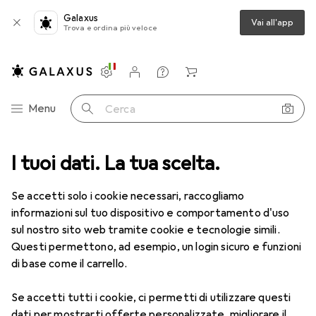
Galaxus
Vai all'app
Trova e ordina più veloce
Impostazioni
Conto cliente
Liste di confronto
Liste dei desideri
Carrello
Categoria Navigazione
Menu
Cerca
ltimedia
I tuoi dati. La tua scelta.
Audio
Altoparlante smart
Google Nest Mini Gen 2
Se accetti solo i cookie necessari, raccogliamo
informazioni sul tuo dispositivo e comportamento d'uso
19 immagini
sul nostro sito web tramite cookie e tecnologie simili.
Google
Nest Mini Gen 2
Questi permettono, ad esempio, un login sicuro e funzioni
di base come il carrello.
Google Assistant, IFTTT
Se accetti tutti i cookie, ci permetti di utilizzare questi
Marca
Valutazioni
dati per mostrarti offerte personalizzate, migliorare il