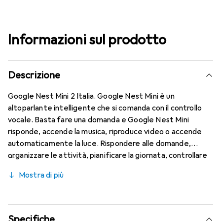
Informazioni sul prodotto
Descrizione
Google Nest Mini 2 Italia. Google Nest Mini è un
altoparlante intelligente che si comanda con il controllo
vocale. Basta fare una domanda e Google Nest Mini
risponde, accende la musica, riproduce video o accende
automaticamente la luce. Rispondere alle domande,
organizzare le attività, pianificare la giornata, controllare
la casa, fornire intrattenimento: Google Nest può aiutarti
Mostra di più
in tutti questi ambiti. Un comando vocale come: Ok
Google, raccontami la mia giornata, Google Nest risponde
con l'ora corrente, un riepilogo dei tuoi prossimi
appuntamenti e informazioni sul meteo, compresi i consigli
Specifiche