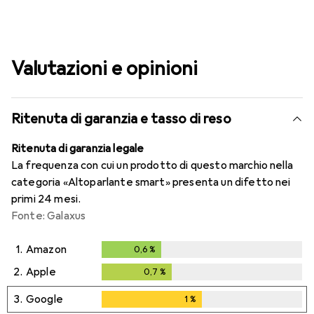
Valutazioni e opinioni
Ritenuta di garanzia e tasso di reso
Ritenuta di garanzia legale
La frequenza con cui un prodotto di questo marchio nella
categoria «Altoparlante smart» presenta un difetto nei
primi 24 mesi.
Fonte: Galaxus
1.
Amazon
0,6
%
0,6
%
2.
Apple
0,7
%
0,7
%
3.
Google
1
%
1
%