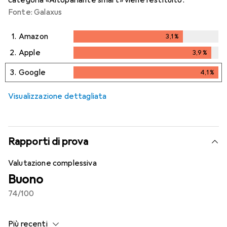
categoria «Altoparlante smart» viene restituito.
Fonte: Galaxus
1.
Amazon
3,1
%
3,1
%
2.
Apple
3,9
%
3,9
%
3.
Google
4,1
%
4,1
%
Visualizzazione dettagliata
Rapporti di prova
Valutazione complessiva
Buono
74
/100
Più recenti