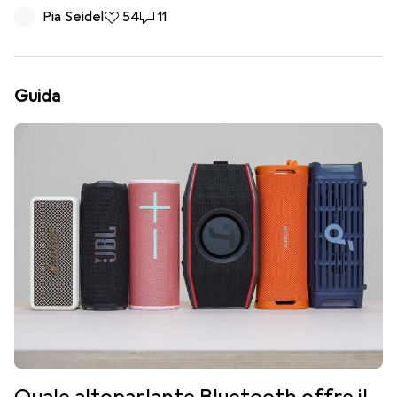
Pia Seidel
54 like
54
11 commenti
11
Guida