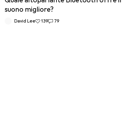
Quale altoparlante Bluetooth offre il
suono migliore?
David Lee
139 like
139
79 commenti
79