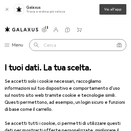
Galaxus
Vai all'app
Trova e ordina più veloce
Impostazioni
Conto cliente
Liste di confronto
Liste dei desideri
Carrello
Categoria Navigazione
Menu
Cerca
I tuoi dati. La tua scelta.
Tutte le categorie
IT + Multimedia
Audio
Altoparlanti
Altoparlanti
Se accetti solo i cookie necessari, raccogliamo
informazioni sul tuo dispositivo e comportamento d'uso
sul nostro sito web tramite cookie e tecnologie simili.
Scopri
Forum
Questi permettono, ad esempio, un login sicuro e funzioni
di base come il carrello.
Prodotti più venduti
Se accetti tutti i cookie, ci permetti di utilizzare questi
dati per mostrarti offerte personalizzate, migliorare il