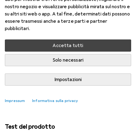
nostro negozio e visualizzare pubblicità mirata sul nostro e
su altri siti web o app. A tal fine, determinati dati possono
essere trasmessi anche a terze parti e partner
pubblicitari.
Accetta tutti
Solo necessari
Impostazioni
Stativo + Montaggio a muro per
altoparlanti più venduti
Impressum
Informativa sulla privacy
Test del prodotto