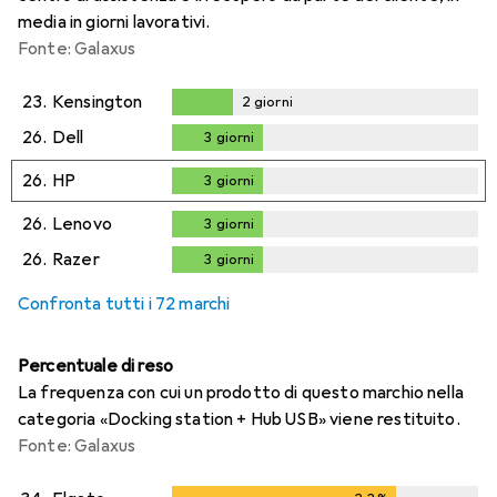
media in giorni lavorativi.
Fonte: Galaxus
23.
Kensington
2
giorni
2
giorni
26.
Dell
3
giorni
3
giorni
26.
HP
3
giorni
3
giorni
26.
Lenovo
3
giorni
3
giorni
26.
Razer
3
giorni
3
giorni
Confronta tutti i 72 marchi
Percentuale di reso
La frequenza con cui un prodotto di questo marchio nella
categoria «Docking station + Hub USB» viene restituito.
Fonte: Galaxus