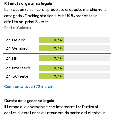
Ritenuta di garanzia legale
La frequenza con cui un prodotto di questo marchio nella
categoria «Docking station + Hub USB» presenta un
difetto nei primi 24 mesi.
Fonte: Galaxus
27.
Delock
0,7
%
0,7
%
27.
Gembird
0,7
%
0,7
%
27.
HP
0,7
%
0,7
%
27.
Intertech
0,7
%
0,7
%
27.
j5Create
0,7
%
0,7
%
Confronta tutti i 72 marchi
Durata della garanzia legale
Il tempo di elaborazione che intercorre tra l'arrivo al
centro di assistenza e il recupero da parte del cliente, in