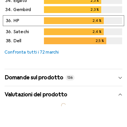
34.
Elgato
2,3
%
2,3
%
34.
Gembird
2,3
%
2,3
%
36.
HP
2,4
%
2,4
%
36.
Satechi
2,4
%
2,4
%
38.
Dell
2,5
%
2,5
%
Confronta tutti i 72 marchi
Domande sul prodotto
136
Valutazioni del prodotto