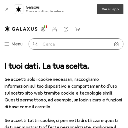
Galaxus
Vai all'app
Trova e ordina più veloce
Impostazioni
Conto cliente
Liste di confronto
Liste dei desideri
Carrello
Categoria Navigazione
Menu
Cerca
witch
I tuoi dati. La tua scelta.
Docking station + Hub USB
HP USB-C-Dockingstation G5
Se accetti solo i cookie necessari, raccogliamo
informazioni sul tuo dispositivo e comportamento d'uso
21 immagini
sul nostro sito web tramite cookie e tecnologie simili.
Questi permettono, ad esempio, un login sicuro e funzioni
−11%
di base come il carrello.
EUR
159,–
anziché
EUR
178,29
Se accetti tutti i cookie, ci permetti di utilizzare questi
HP
USB-C-Dockingstation G5
dati per mostrarti offerte personalizzate, migliorare il