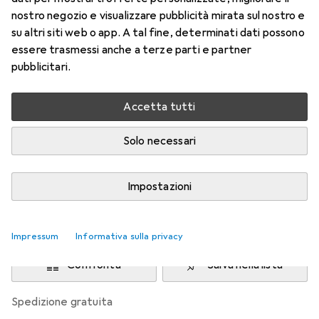
nostro negozio e visualizzare pubblicità mirata sul nostro e
USB-C, 10 porte
su altri siti web o app. A tal fine, determinati dati possono
Prezzo in EUR IVA incl.
essere trasmessi anche a terze parti e partner
pubblicitari.
Marca
Valutazioni
Altri prodotti HP
999
Accetta tutti
Solo necessari
Attualmente non disponibile
Avvisami quando sarà disponibile
Impostazioni
Aggiungi al carrello
Impressum
Informativa sulla privacy
Confronta
Salva nella lista
spedizione gratuita