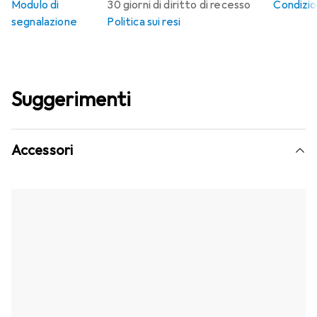
Modulo di
30 giorni di diritto di recesso
Condizion
segnalazione
Politica sui resi
Suggerimenti
Accessori