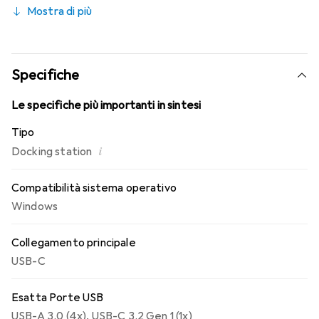
commutazione LAN/WLAN e WoL, oltre al passaggio degli
Mostra di più
indirizzi MAC in tutti gli stati di prestazione.
Specifiche
Le specifiche più importanti in sintesi
Tipo
i
Docking station
Compatibilità sistema operativo
Windows
Collegamento principale
USB-C
Esatta Porte USB
USB-A 3.0 (4x)
,
USB-C 3.2 Gen 1 (1x)