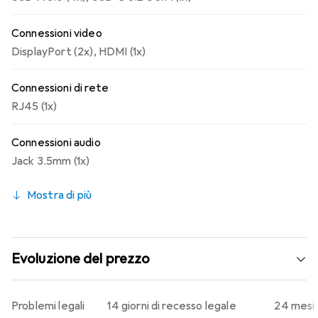
Connessioni video
DisplayPort (2x)
,
HDMI (1x)
Connessioni di rete
RJ45 (1x)
Connessioni audio
Jack 3.5mm (1x)
Mostra di più
Evoluzione del prezzo
Problemi legali
14 giorni di recesso legale
24 mesi 