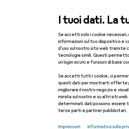
Cerca
I tuoi dati. La t
Se accetti solo i cookie necessari,
Categoria Navigazione
Tutte le categorie
IT 
Tutte le categorie
informazioni sul tuo dispositivo 
d'uso sul nostro sito web tramite 
IT + Multimedia
tecnologie simili. Questi permett
un login sicuro e funzioni di base com
Audio
Se accetti tutti i cookie, ci permet
Cuffie + Auricolari
questi dati per mostrarti offerte
Accessori per cuffie
migliorare il nostro negozio e visua
mirata sul nostro e su altri siti web 
Accessori per
determinati dati possono essere t
headset
terze parti e partner pubblicitari.
Cuffie
Impressum
Informativa sulla pri