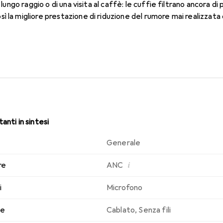
 lungo raggio o di una visita al caffè: le cuffie filtrano ancora di 
ì la migliore prestazione di riduzione del rumore mai realizzata
anti in sintesi
Generale
i
re
ANC
i
Microfono
le
Cablato
,
Senza fili