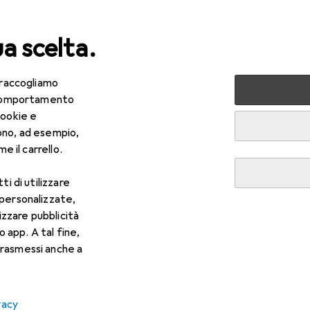
ua scelta.
 raccogliamo
+ Multimedia
Audio
Cuffie + Auricolari
Cuffie
Son
e comportamento
cookie e
ono, ad esempio,
e il carrello.
ti di utilizzare
 personalizzate,
lizzare pubblicità
o app. A tal fine,
rasmessi anche a
vacy