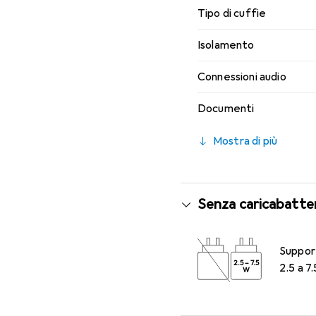
Tipo di cuffie
Isolamento
Connessioni audio
Documenti
Mostra di più
Senza caricabatte
Suppor
2.5
–
7.5
2.5 a 7
W