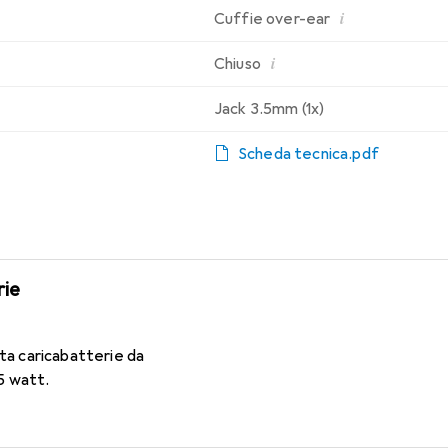
i
Cuffie over-ear
i
Chiuso
Jack 3.5mm (1x)
Scheda tecnica.pdf
rie
ta caricabatterie da
.5 watt.