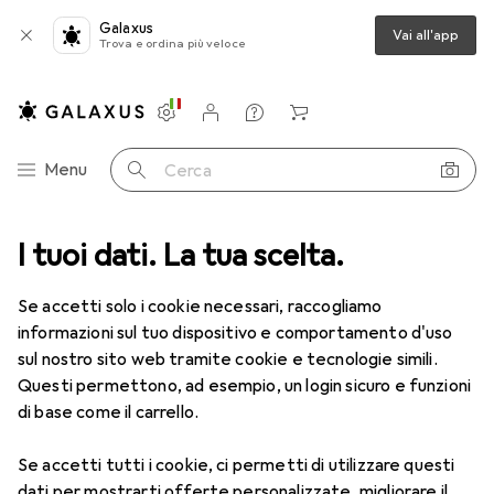
Galaxus
Vai all'app
Trova e ordina più veloce
Impostazioni
Conto cliente
Liste di confronto
Liste dei desideri
Carrello
Categoria Navigazione
Menu
Cerca
imentazione
I tuoi dati. La tua scelta.
Batterie + Accumulatori
Accessori pile + batterie
Accessori pile + batterie
Se accetti solo i cookie necessari, raccogliamo
informazioni sul tuo dispositivo e comportamento d'uso
sul nostro sito web tramite cookie e tecnologie simili.
Prodotti
Forum
Questi permettono, ad esempio, un login sicuro e funzioni
di base come il carrello.
Se accetti tutti i cookie, ci permetti di utilizzare questi
dati per mostrarti offerte personalizzate, migliorare il