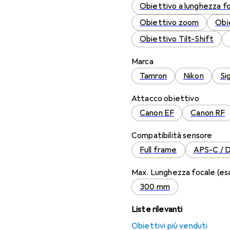
Obiettivo a lunghezza fo
Obiettivo zoom
Obi
Obiettivo Tilt-Shift
Marca
Tamron
Nikon
Si
Attacco obiettivo
Canon EF
Canon RF
Compatibilità sensore
Full frame
APS-C / 
Max. Lunghezza focale (es
300 mm
Liste rilevanti
Obiettivi più venduti