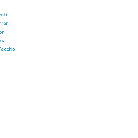
enti
mron
kon
gma
'occhio