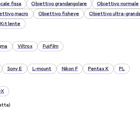
cale fissa
Obiettivo grandangolare
Obiettivo normale
ettivo macro
Obiettivo fisheye
Obiettivo ultra-grand
Kit lente
gma
Viltrox
Fujifilm
Sony E
L-mount
Nikon F
Pentax K
PL
DX
atta)