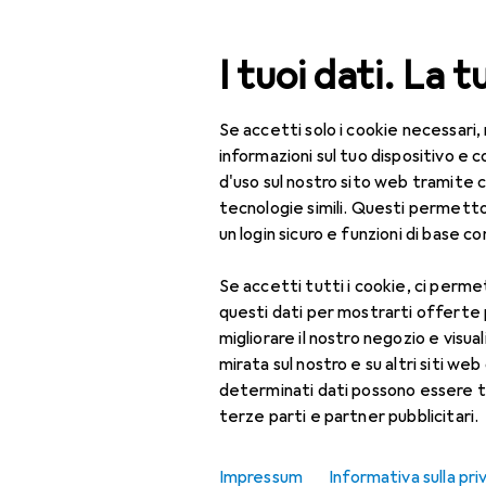
Cerca
I tuoi dati. La t
Se accetti solo i cookie necessari,
Categoria Navigazione
Tutte le categorie
IT 
Tutte le categorie
informazioni sul tuo dispositivo 
d'uso sul nostro sito web tramite 
Obiettivo
IT + Multimedia
tecnologie simili. Questi permett
un login sicuro e funzioni di base com
Foto + Video
Se accetti tutti i cookie, ci permet
Obiettivi + Filtri
Prodotti
Forum
questi dati per mostrarti offerte
Adattatore per
migliorare il nostro negozio e visua
obiettivi
mirata sul nostro e su altri siti web 
determinati dati possono essere t
Borsa fotocamera
terze parti e partner pubblicitari.
Convertitore di
obiettivi
Impressum
Informativa sulla pri