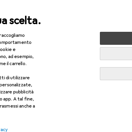
ua scelta.
 raccogliamo
+ Multimedia
Foto + Video
Obiettivi + Filtri
Obiettiv
e comportamento
cookie e
ono, ad esempio,
e il carrello.
ti di utilizzare
 personalizzate,
lizzare pubblicità
o app. A tal fine,
rasmessi anche a
vacy