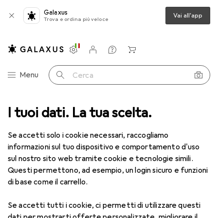
Galaxus
Vai all'app
Trova e ordina più veloce
Impostazioni
Conto cliente
Liste di confronto
Liste dei desideri
Carrello
Categoria Navigazione
Menu
Cerca
edia
I tuoi dati. La tua scelta.
Foto + Video
Fotografia analogica
Pellicola analogica
Pellicola analogica
Se accetti solo i cookie necessari, raccogliamo
informazioni sul tuo dispositivo e comportamento d'uso
sul nostro sito web tramite cookie e tecnologie simili.
Prodotti
Forum
Questi permettono, ad esempio, un login sicuro e funzioni
di base come il carrello.
Se accetti tutti i cookie, ci permetti di utilizzare questi
dati per mostrarti offerte personalizzate, migliorare il