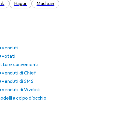
ink
Hagor
Maclean
ù venduti
ù votati
iettore convenienti
ù venduti di Chief
ù venduti di SMS
 venduti di Vivolink
delli a colpo d'occhio