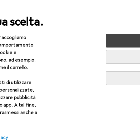
ua scelta.
 raccogliamo
+ Multimedia
TV + Home cinema
Proiettori + Schermi
e comportamento
cookie e
r proiettore
ono, ad esempio,
e il carrello.
ti di utilizzare
 personalizzate,
lizzare pubblicità
o app. A tal fine,
rasmessi anche a
vacy