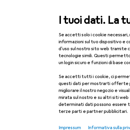
Cerca
I tuoi dati. La t
Se accetti solo i cookie necessari,
Categoria Navigazione
Tutte le categorie
IT 
Tutte le categorie
informazioni sul tuo dispositivo 
d'uso sul nostro sito web tramite 
Supporto pe
IT + Multimedia
tecnologie simili. Questi permett
un login sicuro e funzioni di base com
TV + Home cinema
Se accetti tutti i cookie, ci permet
Proiettori + Schermi
Prodotti
Forum
questi dati per mostrarti offerte
Accessori per
migliorare il nostro negozio e visua
schermo di
mirata sul nostro e su altri siti web 
proiezione
determinati dati possono essere t
terze parti e partner pubblicitari.
Accessori per
videoproiettore
Impressum
Informativa sulla pri