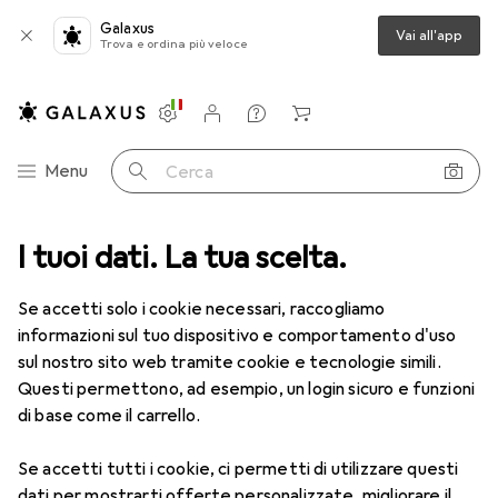
Galaxus
Vai all'app
Trova e ordina più veloce
Impostazioni
Conto cliente
Liste di confronto
Liste dei desideri
Carrello
Categoria Navigazione
Menu
Cerca
tte le categorie
I tuoi dati. La tua scelta.
IT + Multimedia
Rete
Telecamera di rete
Telecamera di rete
Se accetti solo i cookie necessari, raccogliamo
informazioni sul tuo dispositivo e comportamento d'uso
sul nostro sito web tramite cookie e tecnologie simili.
Prodotti
Forum
Questi permettono, ad esempio, un login sicuro e funzioni
di base come il carrello.
Se accetti tutti i cookie, ci permetti di utilizzare questi
dati per mostrarti offerte personalizzate, migliorare il