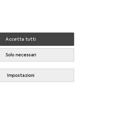
Impostazioni
Conto cliente
Liste di confronto
Liste dei desideri
Carrello
Accedi
Accetta tutti
Solo necessari
Impostazioni