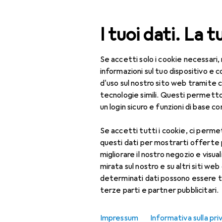
Cerca
I tuoi dati. La t
Se accetti solo i cookie necessari,
Categoria Navigazione
Tutte le categorie
Fuo
Tutte le categorie
informazioni sul tuo dispositivo 
d'uso sul nostro sito web tramite 
Fuori tutto:
Fuori tutto
tecnologie simili. Questi permett
un login sicuro e funzioni di base com
IT + Multimedia
Se accetti tutti i cookie, ci permet
Audio
questi dati per mostrarti offerte
Accessori audio +
migliorare il nostro negozio e visua
Ricambi
mirata sul nostro e su altri siti web 
determinati dati possono essere t
Accessori DJ
terze parti e partner pubblicitari.
Altoparlanti
Impressum
Informativa sulla pri