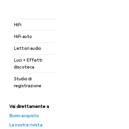
Corde per strumenti
Cuffie + Auricolari
HiFi
HiFi auto
Lettori audio
Luci + Effetti
discoteca
Studio di
registrazione
Vai direttamente a
Buoni acquisto
La nostra rivista