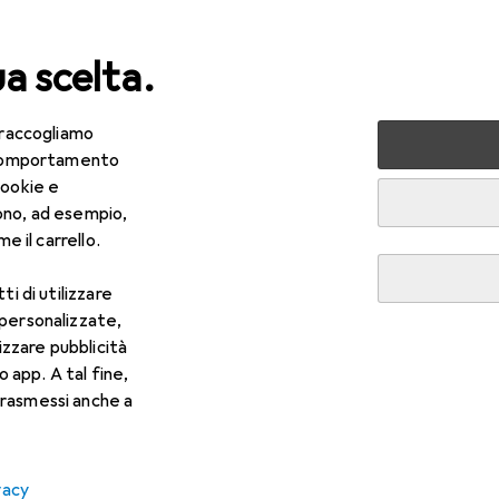
ua scelta.
 raccogliamo
ri tutto
IT + Multimedia
Audio
e comportamento
cookie e
 Audio
ono, ad esempio,
e il carrello.
ti di utilizzare
 personalizzate,
lizzare pubblicità
o app. A tal fine,
rasmessi anche a
vacy