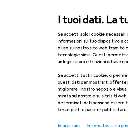
Cerca
I tuoi dati. La t
Se accetti solo i cookie necessari,
Categoria Navigazione
Tutte le categorie
IT 
Tutte le categorie
informazioni sul tuo dispositivo 
d'uso sul nostro sito web tramite 
Gaming mob
IT + Multimedia
tecnologie simili. Questi permett
un login sicuro e funzioni di base com
Videogiochi + VR
Se accetti tutti i cookie, ci permet
Gaming mobile
Scopri
Forum
questi dati per mostrarti offerte
Controller gaming
migliorare il nostro negozio e visua
Novità e trend
mirata sul nostro e su altri siti web 
Visore AR
determinati dati possono essere t
terze parti e partner pubblicitari.
Visore VR
Impressum
Informativa sulla pri