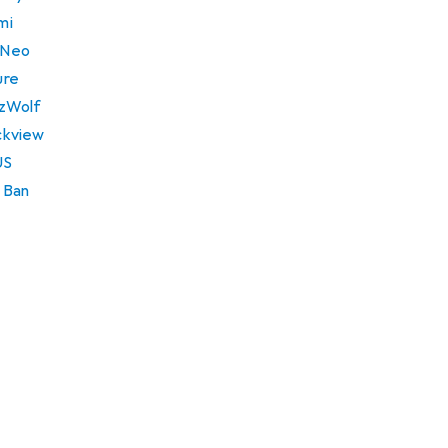
mi
ayNeo
ure
itzWolf
ackview
US
y Ban