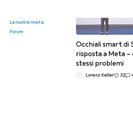
Vai direttamente a
Buoni acquisto
La nostra rivista
Forum
Occhiali smart di
risposta a Meta – 
stessi problemi
Lorenz Keller
32 like
32
45