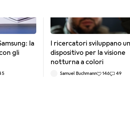
 Samsung: la
I ricercatori sviluppano u
con gli
dispositivo per la visione
notturna a colori
 commenti
45
Samuel Buchmann
146 like
146
49 comm
49