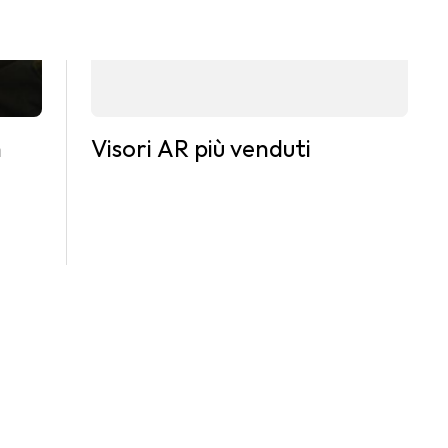
n
Visori AR più venduti
enti