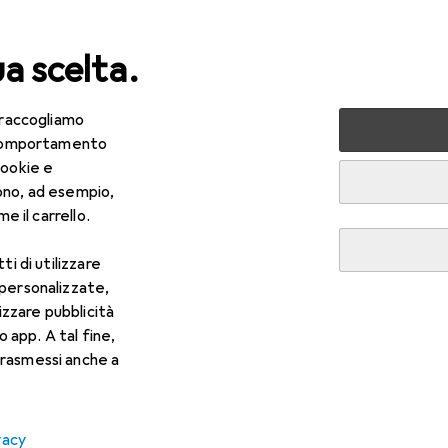
ua scelta.
 raccogliamo
+ Multimedia
Videogiochi + VR
Gaming mobile
e comportamento
cookie e
ile
ono, ad esempio,
e il carrello.
ti di utilizzare
 personalizzate,
lizzare pubblicità
Novità e trend
o app. A tal fine,
rasmessi anche a
vacy