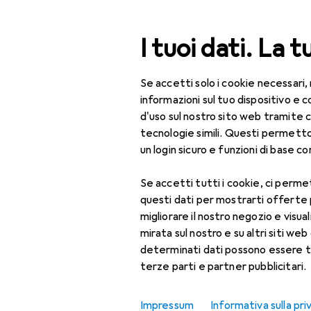
Cerca
I tuoi dati. La t
Se accetti solo i cookie necessari,
Categoria Navigazione
Tutte le categorie
IT 
Tutte le categorie
informazioni sul tuo dispositivo 
d'uso sul nostro sito web tramite 
Simulatori d
IT + Multimedia
tecnologie simili. Questi permett
un login sicuro e funzioni di base com
Simulatori di corsa
Controller gaming
Se accetti tutti i cookie, ci permet
Scopri
Forum
questi dati per mostrarti offerte
Simulatore racing
migliorare il nostro negozio e visua
mirata sul nostro e su altri siti web 
Videogioco
determinati dati possono essere t
terze parti e partner pubblicitari.
Vai direttamente a
Impressum
Informativa sulla pri