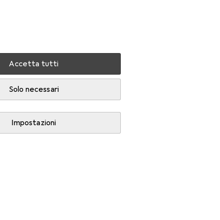
Impostazioni
Conto cliente
Liste di confronto
Liste dei desideri
Carrello
Accedi
Accetta tutti
Solo necessari
Impostazioni