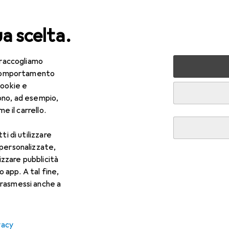
ua scelta.
 raccogliamo
+ Multimedia
Simulatori di corsa
e comportamento
cookie e
i corsa
ono, ad esempio,
e il carrello.
ti di utilizzare
 personalizzate,
lizzare pubblicità
o app. A tal fine,
rasmessi anche a
vacy