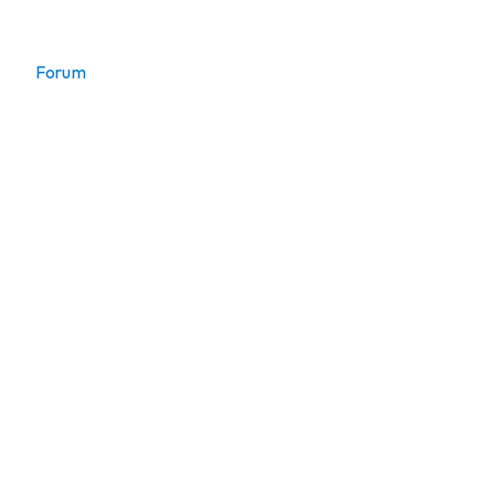
Buoni acquisto
La nostra rivista
Forum