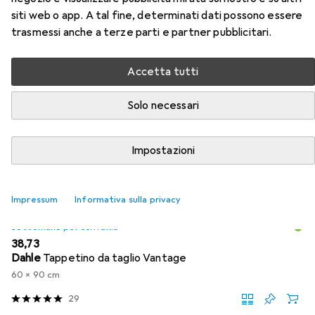
siti web o app. A tal fine, determinati dati possono essere
Taglierina per strisce di
trasmessi anche a terze parti e partner pubblicitari.
cartongesso
Accetta tutti
Qui trovi accessori adatti per il prodotto Black & Decker
Taglierina per strisce di cartongesso della categoria
Solo necessari
Sottomano per scrivania.
Rilevanza
Impostazioni
Elenco dei prodotti
Impressum
Informativa sulla privacy
Sottomano per scrivania
EUR
38,73
Dahle
Tappetino da taglio Vantage
60 x 90 cm
29