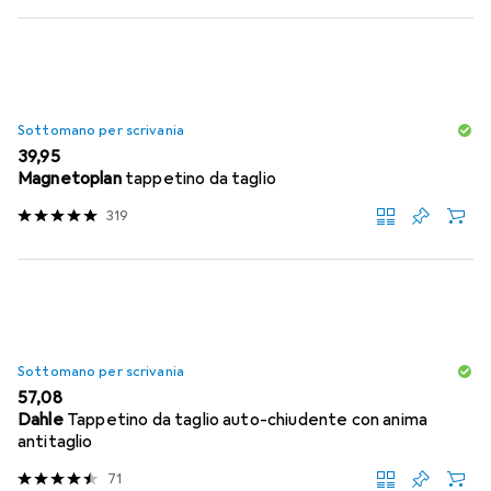
Sottomano per scrivania
EUR
39,95
Magnetoplan
tappetino da taglio
319
Sottomano per scrivania
EUR
57,08
Dahle
Tappetino da taglio auto-chiudente con anima
antitaglio
71