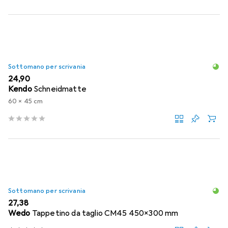
Sottomano per scrivania
EUR
24,90
Kendo
Schneidmatte
60 x 45 cm
Sottomano per scrivania
EUR
27,38
Wedo
Tappetino da taglio CM45 450x300 mm