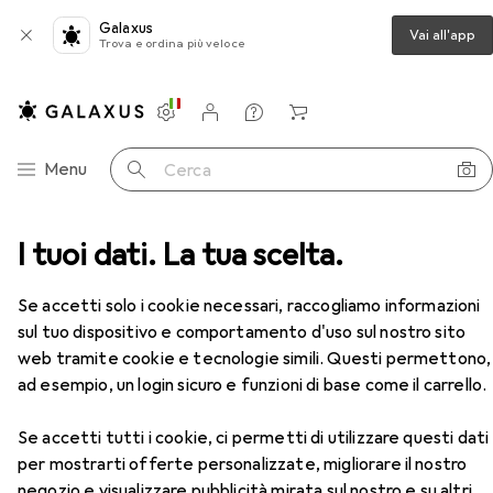
Galaxus
Vai all'app
Trova e ordina più veloce
Impostazioni
Conto cliente
Liste di confronto
Liste dei desideri
Carrello
Categoria Navigazione
Menu
Cerca
I tuoi dati. La tua scelta.
Black & Decker Taglierina per strisce di cartongesso
Accessori
Se accetti solo i cookie necessari, raccogliamo informazioni
EUR
26,–
Black & Decker
Taglierina per strisce di
sul tuo dispositivo e comportamento d'uso sul nostro sito
cartongesso
web tramite cookie e tecnologie simili. Questi permettono,
Taglierini
ad esempio, un login sicuro e funzioni di base come il carrello.
Se accetti tutti i cookie, ci permetti di utilizzare questi dati
per mostrarti offerte personalizzate, migliorare il nostro
Accessori per Black & Decker
negozio e visualizzare pubblicità mirata sul nostro e su altri