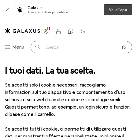
Galaxus
Vai all'app
Trova e ordina più veloce
Impostazioni
Conto cliente
Liste di confronto
Liste dei desideri
Carrello
Categoria Navigazione
Menu
Cerca
I tuoi dati. La tua scelta.
Tutte le categorie
Ufficio + Cancelleria
Media
Media
Se accetti solo i cookie necessari, raccogliamo
informazioni sul tuo dispositivo e comportamento d'uso
sul nostro sito web tramite cookie e tecnologie simili.
Scopri
Forum
Questi permettono, ad esempio, un login sicuro e funzioni
di base come il carrello.
Retroscena
Se accetti tutti i cookie, ci permetti di utilizzare questi
dati per mostrarti offerte personalizzate, migliorare il