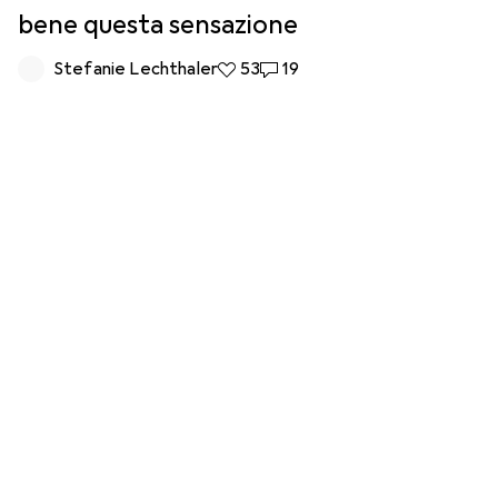
bene questa sensazione
Stefanie Lechthaler
53 like
53
19 commenti
19