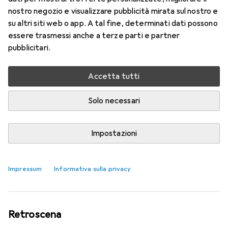
nostro negozio e visualizzare pubblicità mirata sul nostro e
su altri siti web o app. A tal fine, determinati dati possono
essere trasmessi anche a terze parti e partner
pubblicitari.
Accetta tutti
Solo necessari
Impostazioni
50 anni di Apple
Samuel Buchmann
80 like
80
34 commenti
34
Impressum
Informativa sulla privacy
Retroscena