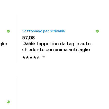
Sottomano per scrivania
EUR
57,08
glio
Dahle
Tappetino da taglio auto-
chiudente con anima antitaglio
71