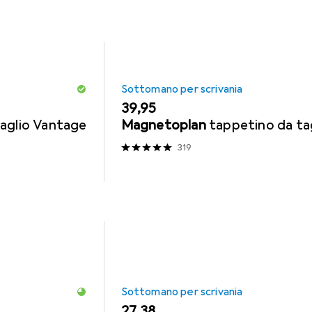
Sottomano per scrivania
EUR
39,95
aglio Vantage
Magnetoplan
tappetino da ta
319
Sottomano per scrivania
EUR
27,38