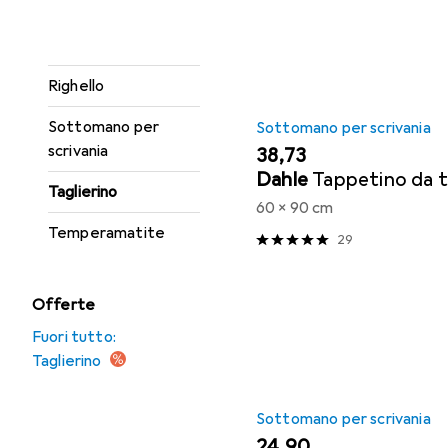
decorativa
Matite
Righello
Sottomano per
Sottomano per scrivania
scrivania
EUR
38,73
Dahle
Tappetino da t
Taglierino
60 x 90 cm
Temperamatite
29
Offerte
Fuori tutto:
Taglierino
Sottomano per scrivania
EUR
24,90