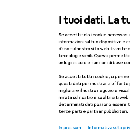
Cerca
I tuoi dati. La t
Se accetti solo i cookie necessari,
Categoria Navigazione
Tutte le categorie
Uff
Tutte le categorie
informazioni sul tuo dispositivo 
d'uso sul nostro sito web tramite 
EU
11
Ufficio + Cancelleria
tecnologie simili. Questi permett
Bl
un login sicuro e funzioni di base com
Bricolage
Tagl
Se accetti tutti i cookie, ci permet
Ausili per l'artigianato
questi dati per mostrarti offerte
Adesivi
Accessori pe
migliorare il nostro negozio e visua
mirata sul nostro e su altri siti web 
Compasso
determinati dati possono essere t
Qui trovi accessori adatti 
terze parti e partner pubblicitari.
Forbice
Ordina per
:
Rilevanza
Fustellatrice
Impressum
Informativa sulla pri
Elenco dei prodotti