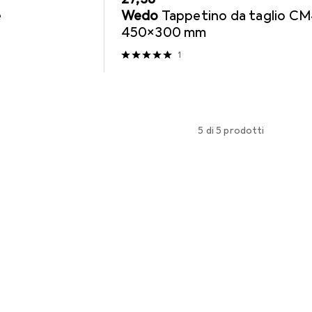
e
Wedo
Tappetino da taglio C
450x300 mm
1
5 di 5 prodotti