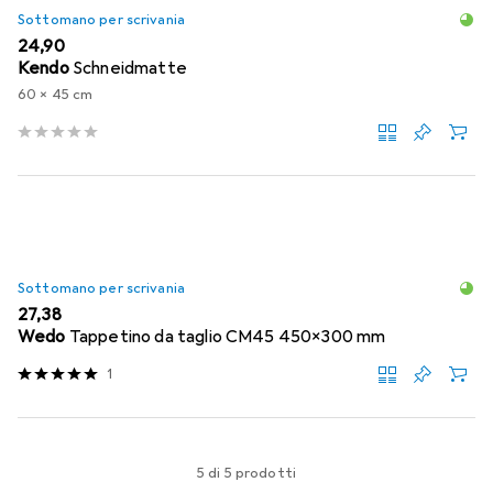
Sottomano per scrivania
EUR
24,90
Kendo
Schneidmatte
60 x 45 cm
Sottomano per scrivania
EUR
27,38
Wedo
Tappetino da taglio CM45 450x300 mm
1
5 di 5 prodotti