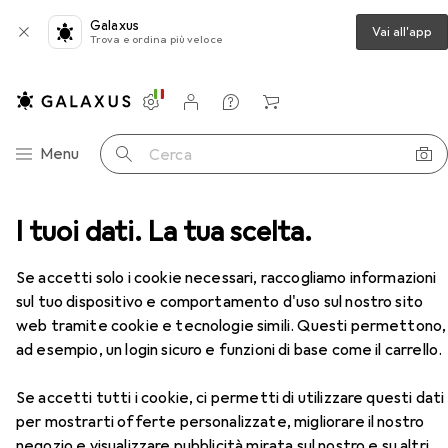
Galaxus
Vai all'app
Trova e ordina più veloce
Impostazioni
Conto cliente
Liste di confronto
Liste dei desideri
Carrello
Categoria Navigazione
Menu
Cerca
 l'artigianato
I tuoi dati. La tua scelta.
Taglierino
Black & Decker Taglierini
Accessori
EUR
10,36
da 2 Pezzi
Se accetti solo i cookie necessari, raccogliamo informazioni
Black & Decker
Taglierini
sul tuo dispositivo e comportamento d'uso sul nostro sito
Taglierini
web tramite cookie e tecnologie simili. Questi permettono,
ad esempio, un login sicuro e funzioni di base come il carrello.
Accessori per Black & Decker
Se accetti tutti i cookie, ci permetti di utilizzare questi dati
Taglierini
per mostrarti offerte personalizzate, migliorare il nostro
negozio e visualizzare pubblicità mirata sul nostro e su altri