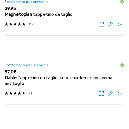
Sottomano per scrivania
EUR
39,95
Magnetoplan
tappetino da taglio
319
Sottomano per scrivania
EUR
57,08
Dahle
Tappetino da taglio auto-chiudente con anima
antitaglio
71