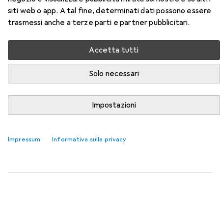
siti web o app. A tal fine, determinati dati possono essere
Qui trovi accessori adatti per il prodotto Black & Decker
trasmessi anche a terze parti e partner pubblicitari.
Taglierini della categoria Sottomano per scrivania.
Rilevanza
Accetta tutti
Elenco dei prodotti
Solo necessari
Sottomano per scrivania
Impostazioni
EUR
38,73
Dahle
Tappetino da taglio Vantage
60 x 90 cm
Impressum
Informativa sulla privacy
29