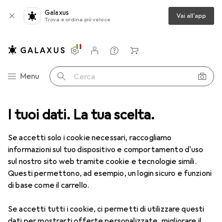
Galaxus
Vai all'app
Trova e ordina più veloce
Impostazioni
Conto cliente
Liste di confronto
Liste dei desideri
Carrello
Categoria Navigazione
Menu
Cerca
e
I tuoi dati. La tua scelta.
Modellazione
Creativ Company argilla espansa
Accessori
Se accetti solo i cookie necessari, raccogliamo
EUR
EUR
5,89
informazioni sul tuo dispositivo e comportamento d'uso
da 2 Pezzi
168,29
/
1kg
Creativ Company
argilla espansa
sul nostro sito web tramite cookie e tecnologie simili.
Questi permettono, ad esempio, un login sicuro e funzioni
di base come il carrello.
Se accetti tutti i cookie, ci permetti di utilizzare questi
Accessori per Creativ Company
dati per mostrarti offerte personalizzate, migliorare il