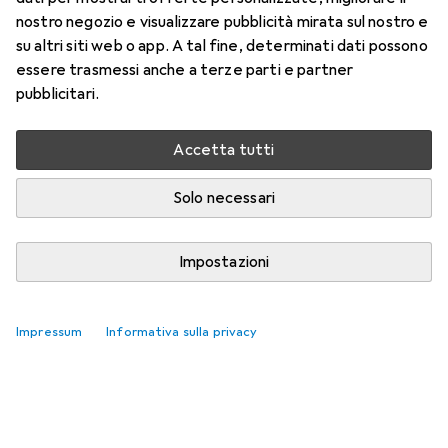
nostro negozio e visualizzare pubblicità mirata sul nostro e
argilla espansa
su altri siti web o app. A tal fine, determinati dati possono
essere trasmessi anche a terze parti e partner
Qui trovi accessori adatti per il prodotto Creativ
pubblicitari.
Company argilla espansa.
Rilevanza
Accetta tutti
Elenco dei prodotti
Nessun prodotto trovato
Solo necessari
Impostazioni
Impressum
Informativa sulla privacy