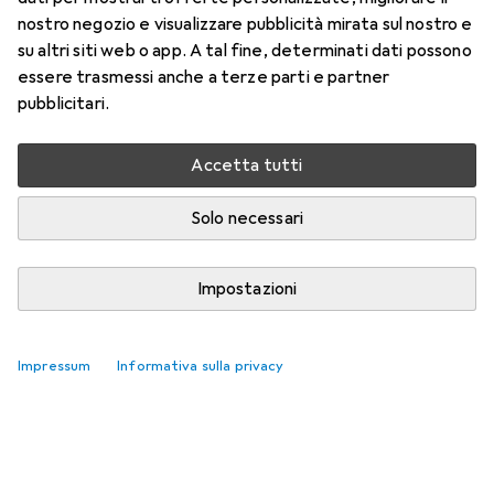
argilla espansa
nostro negozio e visualizzare pubblicità mirata sul nostro e
su altri siti web o app. A tal fine, determinati dati possono
Qui trovi accessori adatti per il prodotto Creativ
essere trasmessi anche a terze parti e partner
Company argilla espansa.
pubblicitari.
Rilevanza
Accetta tutti
Elenco dei prodotti
Nessun prodotto trovato
Solo necessari
Impostazioni
Impressum
Informativa sulla privacy