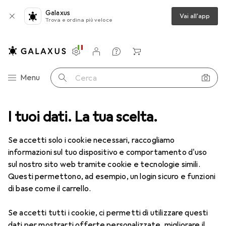
Galaxus
Vai all'app
Trova e ordina più veloce
Impostazioni
Conto cliente
Liste di confronto
Liste dei desideri
Carrello
Categoria Navigazione
Menu
Cerca
e
I tuoi dati. La tua scelta.
Modellazione
Creativ Company argilla espansa
Accessori
Se accetti solo i cookie necessari, raccogliamo
EUR
EUR
13,38
da 2 Pezzi
74,33
/
1kg
informazioni sul tuo dispositivo e comportamento d'uso
Creativ Company
argilla espansa
sul nostro sito web tramite cookie e tecnologie simili.
Questi permettono, ad esempio, un login sicuro e funzioni
di base come il carrello.
Accessori per Creativ Company
Se accetti tutti i cookie, ci permetti di utilizzare questi
dati per mostrarti offerte personalizzate, migliorare il