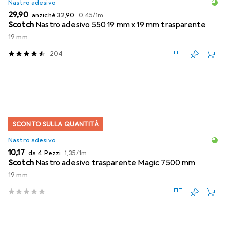
Nastro adesivo
EUR
EUR
EUR
29,90
anziché
32,90
0,45
/
1m
Scotch
Nastro adesivo 550 19 mm x 19 mm trasparente
19 mm
204
SCONTO SULLA QUANTITÀ
Nastro adesivo
EUR
EUR
10,17
da 4 Pezzi
1,35
/
1m
Scotch
Nastro adesivo trasparente Magic 7500 mm
19 mm