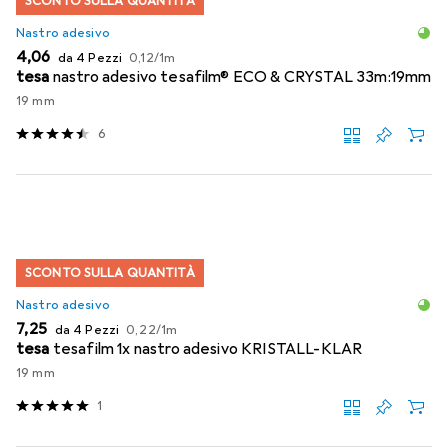
SCONTO SULLA QUANTITÀ
Nastro adesivo
EUR
EUR
4,06
da 4 Pezzi
0,12
/
1m
tesa
nastro adesivo tesafilm® ECO & CRYSTAL 33m:19mm
19 mm
6
SCONTO SULLA QUANTITÀ
Nastro adesivo
EUR
EUR
7,25
da 4 Pezzi
0,22
/
1m
tesa
tesafilm 1x nastro adesivo KRISTALL-KLAR
19 mm
1