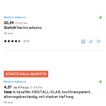
Nastro adesivo
EUR
EUR
20,39
0,62
/
1m
Scotch
Nastro adesivo
19 mm
204
SCONTO SULLA QUANTITÀ
Nastro adesivo
EUR
EUR
4,37
da 4 Pezzi
0,44
/
1m
tesa
1x tesafilm KRISTALL-KLAR, hochtransparent,
alterungsbeständig, mit starker Haftung
19 mm