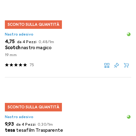
SCONTO SULLA QUANTITÀ
Nastro adesivo
EUR
EUR
4,75
da 4 Pezzi
0,48
/
1m
Scotch
nastro magico
19 mm
75
SCONTO SULLA QUANTITÀ
Nastro adesivo
EUR
EUR
9,93
da 4 Pezzi
0,30
/
1m
tesa
tesafilm Trasparente