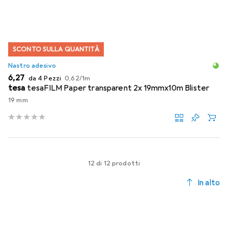
SCONTO SULLA QUANTITÀ
Nastro adesivo
EUR
EUR
6,27
da 4 Pezzi
0,62
/
1m
tesa
tesaFILM Paper transparent 2x 19mmx10m Blister
19 mm
12 di 12 prodotti
In alto