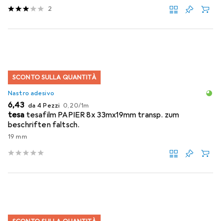
2
SCONTO SULLA QUANTITÀ
Nastro adesivo
EUR
EUR
6,43
da 4 Pezzi
0,20
/
1m
tesa
tesafilm PAPIER 8x 33mx19mm transp. zum
beschriften faltsch.
19 mm