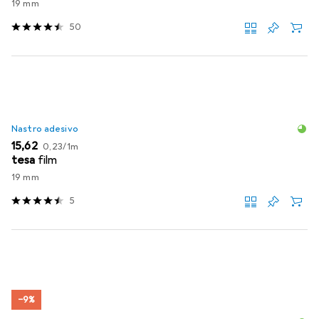
19 mm
50
Nastro adesivo
EUR
EUR
15,62
0,23
/
1m
tesa
film
19 mm
5
−9%