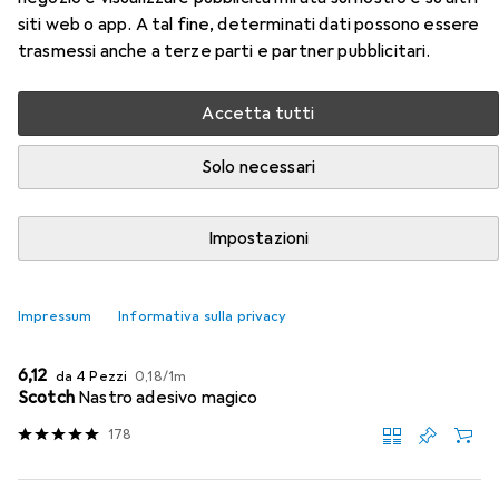
Qui trovi accessori adatti per il prodotto Scotch Magia
siti web o app. A tal fine, determinati dati possono essere
della categoria Nastro adesivo.
trasmessi anche a terze parti e partner pubblicitari.
Popolare
Scotch
Accetta tutti
Solo necessari
Rilevanza
Elenco dei prodotti
Impostazioni
SCONTO SULLA QUANTITÀ
Impressum
Informativa sulla privacy
Nastro adesivo
EUR
EUR
6,12
da 4 Pezzi
0,18
/
1m
Scotch
Nastro adesivo magico
178