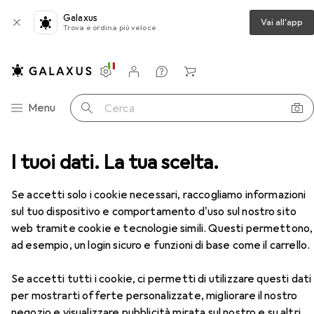
Galaxus
Vai all'app
Trova e ordina più veloce
Impostazioni
Conto cliente
Liste di confronto
Liste dei desideri
Carrello
Categoria Navigazione
Menu
Cerca
esivi
I tuoi dati. La tua scelta.
Distributore nastro adesivo
Scotch Magia
Accessori
Se accetti solo i cookie necessari, raccogliamo informazioni
EUR
36,90
sul tuo dispositivo e comportamento d'uso sul nostro sito
Scotch
Magia
web tramite cookie e tecnologie simili. Questi permettono,
ad esempio, un login sicuro e funzioni di base come il carrello.
Se accetti tutti i cookie, ci permetti di utilizzare questi dati
Accessori per Scotch Magia
per mostrarti offerte personalizzate, migliorare il nostro
negozio e visualizzare pubblicità mirata sul nostro e su altri