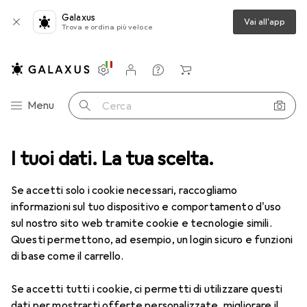
Galaxus
Vai all'app
Trova e ordina più veloce
Impostazioni
Conto cliente
Liste di confronto
Liste dei desideri
Carrello
Categoria Navigazione
Menu
Cerca
Ufficio + Cancelleria
I tuoi dati. La tua scelta.
Bricolage
Scrapbooking
Evidenziatori
Evidenziatori
Se accetti solo i cookie necessari, raccogliamo
informazioni sul tuo dispositivo e comportamento d'uso
sul nostro sito web tramite cookie e tecnologie simili.
Prodotti
Forum
Questi permettono, ad esempio, un login sicuro e funzioni
di base come il carrello.
Se accetti tutti i cookie, ci permetti di utilizzare questi
dati per mostrarti offerte personalizzate, migliorare il