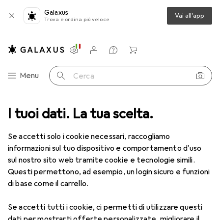
Galaxus
Vai all'app
Trova e ordina più veloce
Impostazioni
Conto cliente
Liste di confronto
Liste dei desideri
Carrello
Categoria Navigazione
Menu
Cerca
orie
I tuoi dati. La tua scelta.
Fuori tutto
Ufficio + Cancelleria
Articoli di cancelleria
Fuori tutto: Articoli di cancelleria
Se accetti solo i cookie necessari, raccogliamo
informazioni sul tuo dispositivo e comportamento d'uso
sul nostro sito web tramite cookie e tecnologie simili.
Questi permettono, ad esempio, un login sicuro e funzioni
di base come il carrello.
Se accetti tutti i cookie, ci permetti di utilizzare questi
dati per mostrarti offerte personalizzate, migliorare il