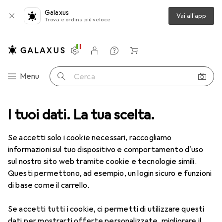
Galaxus
Vai all'app
Trova e ordina più veloce
Impostazioni
Conto cliente
Liste di confronto
Liste dei desideri
Carrello
Categoria Navigazione
Menu
Cerca
I tuoi dati. La tua scelta.
Se accetti solo i cookie necessari, raccogliamo
informazioni sul tuo dispositivo e comportamento d'uso
sul nostro sito web tramite cookie e tecnologie simili.
Questi permettono, ad esempio, un login sicuro e funzioni
di base come il carrello.
Se accetti tutti i cookie, ci permetti di utilizzare questi
dati per mostrarti offerte personalizzate, migliorare il