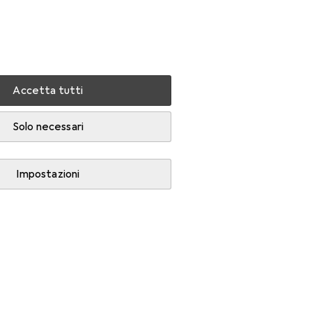
Impostazioni
Conto cliente
Liste di confronto
Liste dei desideri
Carrello
Accedi
Accetta tutti
Solo necessari
Impostazioni