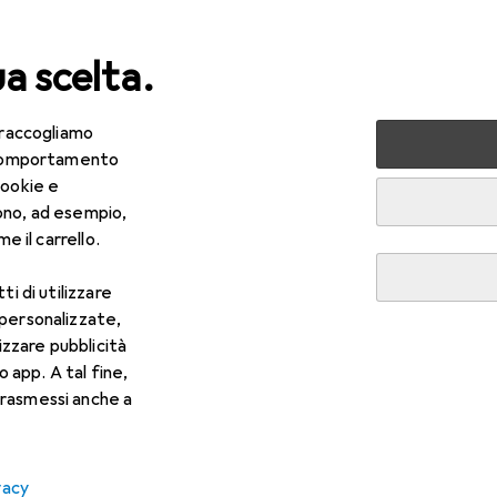
ua scelta.
 raccogliamo
ri tutto
Arredamento
Tessili per la casa
Tessili bagno
e comportamento
cookie e
 Tessili bagno
ono, ad esempio,
e il carrello.
ti di utilizzare
 personalizzate,
lizzare pubblicità
o app. A tal fine,
rasmessi anche a
vacy