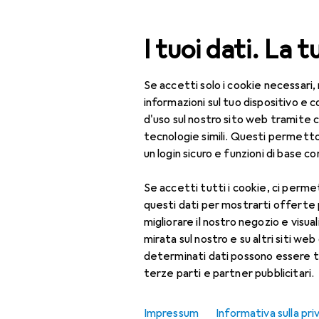
Cerca
I tuoi dati. La t
Se accetti solo i cookie necessari,
Categoria Navigazione
Tutte le categorie
Fuo
Tutte le categorie
informazioni sul tuo dispositivo 
d'uso sul nostro sito web tramite 
Fuori tutto:
Fuori tutto
tecnologie simili. Questi permett
un login sicuro e funzioni di base com
Arredamento
Se accetti tutti i cookie, ci permet
Tessili per la casa
questi dati per mostrarti offerte
Tessili bagno
migliorare il nostro negozio e visua
mirata sul nostro e su altri siti web 
Asciugamano
determinati dati possono essere t
terze parti e partner pubblicitari.
Tappetino da bagno
Telo da mare
Impressum
Informativa sulla pri