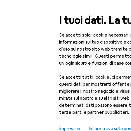
Cerca
I tuoi dati. La t
Se accetti solo i cookie necessari,
Categoria Navigazione
Tutte le categorie
Ani
Tutte le categorie
informazioni sul tuo dispositivo 
d'uso sul nostro sito web tramite 
Gatti
Animali domestici
tecnologie simili. Questi permett
un login sicuro e funzioni di base com
Gatti
Accessori per ciotola
Se accetti tutti i cookie, ci permet
Scopri
Forum
questi dati per mostrarti offerte
Accessori per
migliorare il nostro negozio e visua
Test del prodotto
lettiera
mirata sul nostro e su altri siti web 
determinati dati possono essere t
Albero tiragraffi per
terze parti e partner pubblicitari.
gatti
Ciotola mangime +
Impressum
Informativa sulla pri