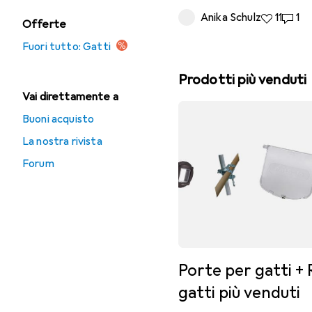
Anika Schulz
11 like
11
1 co
1
Offerte
Fuori tutto: Gatti
Prodotti più venduti
Vai direttamente a
Buoni acquisto
La nostra rivista
Forum
Porte per gatti + 
gatti più venduti