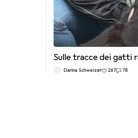
Sulle tracce dei gatti 
Darina Schweizer
267 like
267
78 comme
78