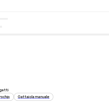
gatti
rochip
Gattaiola manuale