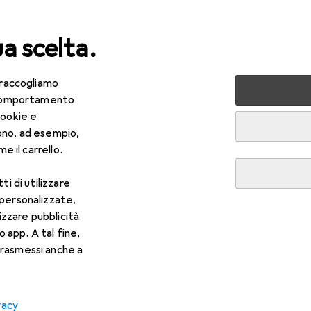
ua scelta.
 raccogliamo
mali domestici
Gatti
e comportamento
cookie e
ono, ad esempio,
e il carrello.
ti di utilizzare
 personalizzate,
lizzare pubblicità
o app. A tal fine,
rasmessi anche a
vacy