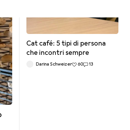
Cat café: 5 tipi di persona
che incontri sempre
Darina Schweizer
60 like
60
13 commenti
13
o