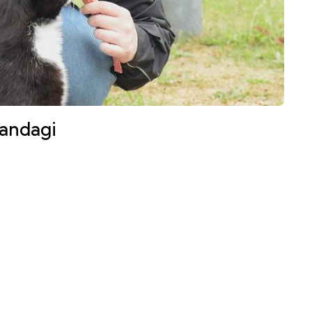
randagi
nti