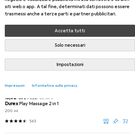
Accessori per Seven Creations
siti web o app. A tal fine, determinati dati possono essere
Anello del pene "robotico
trasmessi anche a terze parti e partner pubblicitari.
Qui trovi accessori adatti per il prodotto Seven Creations
Accetta tutti
Anello del pene "robotico della categoria Lubrificante.
Rilevanza
Solo necessari
Elenco dei prodotti
Impostazioni
SCONTO SULLA QUANTITÀ
Impressum
Informativa sulla privacy
Lubrificante
EUR
EUR
13,02
da 2 Pezzi
65,10
/
1l
Durex
Play Massage 2 in 1
200 ml
563