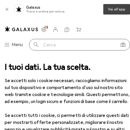
Galaxus
Vai all'app
Trova e ordina più veloce
Impostazioni
Conto cliente
Liste di confronto
Liste dei desideri
Carrello
Categoria Navigazione
Menu
Cerca
o fallico
I tuoi dati. La tua scelta.
Seven Creations Anello del pene "robotico
Accessori
Se accetti solo i cookie necessari, raccogliamo informazioni
Seven Creations
Anello del pene
sul tuo dispositivo e comportamento d'uso sul nostro sito
"robotico
web tramite cookie e tecnologie simili. Questi permettono,
4.50 cm
ad esempio, un login sicuro e funzioni di base come il carrello.
Se accetti tutti i cookie, ci permetti di utilizzare questi dati
per mostrarti offerte personalizzate, migliorare il nostro
negozio e visualizzare pubblicità mirata sul nostro e su altri