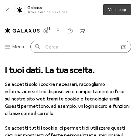
Galaxus
Vai all'app
Trova e ordina più veloce
Impostazioni
Conto cliente
Liste di confronto
Liste dei desideri
Carrello
Categoria Navigazione
Menu
Cerca
I tuoi dati. La tua scelta.
Tutte le categorie
Erotismo
Sex Toys
Palline geisha
Palline geisha
Se accetti solo i cookie necessari, raccogliamo
informazioni sul tuo dispositivo e comportamento d'uso
sul nostro sito web tramite cookie e tecnologie simili.
Prodotti
Forum
Questi permettono, ad esempio, un login sicuro e funzioni
di base come il carrello.
Se accetti tutti i cookie, ci permetti di utilizzare questi
dati per mostrarti offerte personalizzate, migliorare il