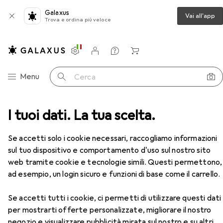
Galaxus
Vai all'app
Trova e ordina più veloce
Impostazioni
Conto cliente
Liste di confronto
Liste dei desideri
Carrello
Categoria Navigazione
Menu
Cerca
fallico
I tuoi dati. La tua scelta.
Seven Creations Cockring morbido in silicone
Accessori
Se accetti solo i cookie necessari, raccogliamo informazioni
sul tuo dispositivo e comportamento d'uso sul nostro sito
EUR
11,76
Seven Creations
Cockring morbido in
web tramite cookie e tecnologie simili. Questi permettono,
silicone
ad esempio, un login sicuro e funzioni di base come il carrello.
3 cm
Se accetti tutti i cookie, ci permetti di utilizzare questi dati
per mostrarti offerte personalizzate, migliorare il nostro
negozio e visualizzare pubblicità mirata sul nostro e su altri