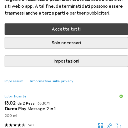
siti web o app. A tal fine, determinati dati possono essere
Accessori per Seven Creations
trasmessi anche a terze parti e partner pubblicitari.
Cockring morbido in silicone
Accetta tutti
Qui trovi accessori adatti per il prodotto Seven Creations
Cockring morbido in silicone della categoria Lubrificante.
Solo necessari
Rilevanza
Impostazioni
Elenco dei prodotti
Impressum
Informativa sulla privacy
SCONTO SULLA QUANTITÀ
Lubrificante
EUR
EUR
13,02
da 2 Pezzi
65,10
/
1l
Durex
Play Massage 2 in 1
200 ml
563