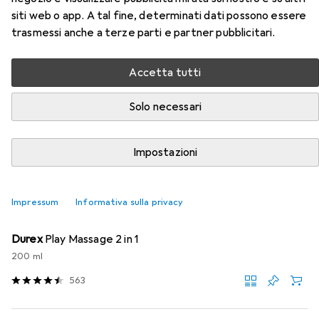
siti web o app. A tal fine, determinati dati possono essere
duro
trasmessi anche a terze parti e partner pubblicitari.
Qui trovi accessori adatti per il prodotto You2Toys
Diventa duro della categoria Lubrificante.
Accetta tutti
Rilevanza
Solo necessari
Elenco dei prodotti
Impostazioni
SCONTO SULLA QUANTITÀ
Impressum
Informativa sulla privacy
Lubrificante
EUR
EUR
13,02
da 2 Pezzi
65,10
/
1l
Durex
Play Massage 2 in 1
200 ml
563