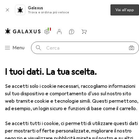
Galaxus
Vai all'app
Trova e ordina più veloce
Impostazioni
Conto cliente
Liste di confronto
Liste dei desideri
Carrello
Categoria Navigazione
Menu
Cerca
Sex Toys
I tuoi dati. La tua scelta.
Anello fallico
You2Toys Diventa duro
Accessori
Se accetti solo i cookie necessari, raccogliamo informazioni
EUR
10,29
sul tuo dispositivo e comportamento d'uso sul nostro sito
You2Toys
Diventa duro
web tramite cookie e tecnologie simili. Questi permettono,
2.50 cm
ad esempio, un login sicuro e funzioni di base come il carrello.
Se accetti tutti i cookie, ci permetti di utilizzare questi dati
per mostrarti offerte personalizzate, migliorare il nostro
Accessori per You2Toys Diventa
negozio e visualizzare pubblicità mirata sul nostro e su altri