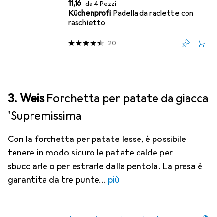
EUR
11,16
da 4 Pezzi
Küchenprofi
Padella da raclette con
raschietto
20
3. Weis
Forchetta per patate da giacca
'Supremissima
Con la forchetta per patate lesse, è possibile
tenere in modo sicuro le patate calde per
sbucciarle o per estrarle dalla pentola. La presa è
garantita da tre punte
più