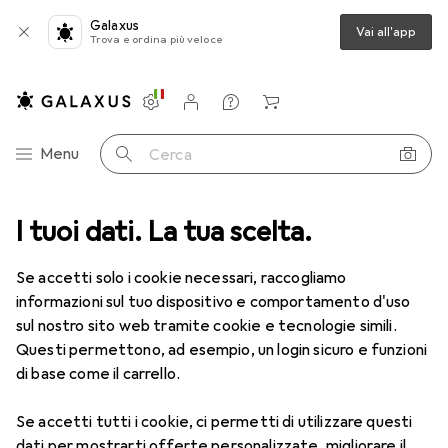
Galaxus
Vai all'app
Trova e ordina più veloce
Impostazioni
Conto cliente
Liste di confronto
Liste dei desideri
Carrello
Categoria Navigazione
Menu
Cerca
I prodotti più venduti della
I tuoi dati. La tua scelta.
categoria Accessori per
Se accetti solo i cookie necessari, raccogliamo
cucinare a tavola
informazioni sul tuo dispositivo e comportamento d'uso
sul nostro sito web tramite cookie e tecnologie simili.
Questi permettono, ad esempio, un login sicuro e funzioni
Questa pagina è sempre aggiornata e si aggiorna
i
di base come il carrello.
automaticamente.
Se accetti tutti i cookie, ci permetti di utilizzare questi
dati per mostrarti offerte personalizzate, migliorare il