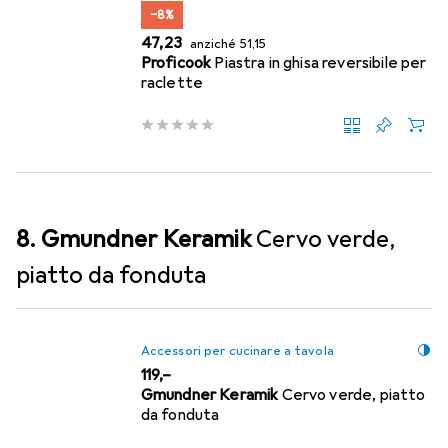
−8%
EUR
EUR
47,23
anziché
51,15
Proficook
Piastra in ghisa reversibile per
raclette
8. Gmundner Keramik
Cervo verde,
piatto da fonduta
Accessori per cucinare a tavola
EUR
119,–
Gmundner Keramik
Cervo verde, piatto
da fonduta