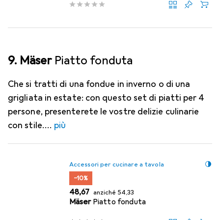
9. Mäser
Piatto fonduta
Che si tratti di una fondue in inverno o di una
grigliata in estate: con questo set di piatti per 4
persone, presenterete le vostre delizie culinarie
con stile.
più
Accessori per cucinare a tavola
−10%
EUR
EUR
48,67
anziché
54,33
Mäser
Piatto fonduta