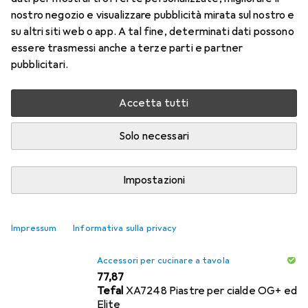
1. Tefal
XA7248 Piastre per cialde OG+
nostro negozio e visualizzare pubblicità mirata sul nostro e
ed Elite
su altri siti web o app. A tal fine, determinati dati possono
essere trasmessi anche a terze parti e partner
Goditi gli autentici waffle belgi. Piastra per waffle
pubblicitari.
di alta qualità x 2 per preparare deliziosi waffle
con Optigrill. Piastre con rivestimento
Accetta tutti
antiaderente. Possono
più
Solo necessari
Questo è ciò che pensano i clienti
i
Pro
Facilità di utilizzo
Impostazioni
Cialde grandi
Impressum
Informativa sulla privacy
Accessori per cucinare a tavola
EUR
77,87
Tefal
XA7248 Piastre per cialde OG+ ed
Elite