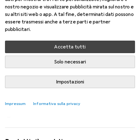
nostro negozio e visualizzare pubblicità mirata sul nostro e
su altri siti web o app. A tal fine, determinati dati possono
essere trasmessi anche a terze parti e partner
pubblicitari.
Accetta tutti
Solo necessari
Impostazioni
Stirare senza asse da stiro? Philips
«OneTurn» alla prova
Impressum
Informativa sulla privacy
Stephanie Vinzens
63 like
63
1 commento
1