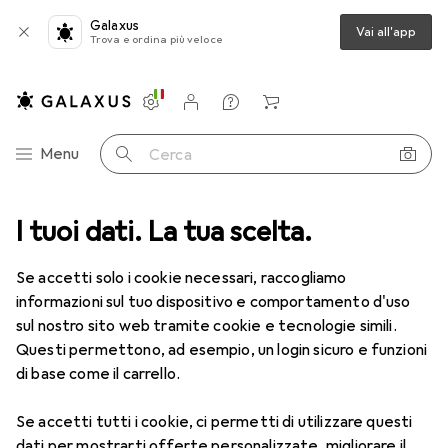
Galaxus
Vai all'app
Trova e ordina più veloce
Impostazioni
Conto cliente
Liste di confronto
Liste dei desideri
Carrello
Categoria Navigazione
Menu
Cerca
I tuoi dati. La tua scelta.
Tutte le categorie
Per la casa
Stirare + cura del bucato
Stirare + cura del bucato
Se accetti solo i cookie necessari, raccogliamo
informazioni sul tuo dispositivo e comportamento d'uso
sul nostro sito web tramite cookie e tecnologie simili.
Scopri
Forum
Questi permettono, ad esempio, un login sicuro e funzioni
di base come il carrello.
Test del prodotto
Se accetti tutti i cookie, ci permetti di utilizzare questi
dati per mostrarti offerte personalizzate, migliorare il