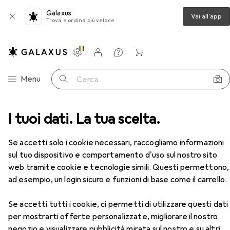
Galaxus
Vai all'app
Trova e ordina più veloce
Impostazioni
Conto cliente
Liste di confronto
Liste dei desideri
Carrello
Categoria Navigazione
Menu
Cerca
I tuoi dati. La tua scelta.
Dadi + Rondelle
Amf Dado TWINNUT con collare
Accessori
Se accetti solo i cookie necessari, raccogliamo informazioni
EUR
50,08
sul tuo dispositivo e comportamento d'uso sul nostro sito
Amf
Dado TWINNUT con collare
web tramite cookie e tecnologie simili. Questi permettono,
M8
ad esempio, un login sicuro e funzioni di base come il carrello.
Se accetti tutti i cookie, ci permetti di utilizzare questi dati
per mostrarti offerte personalizzate, migliorare il nostro
Accessori per Amf Dado
negozio e visualizzare pubblicità mirata sul nostro e su altri