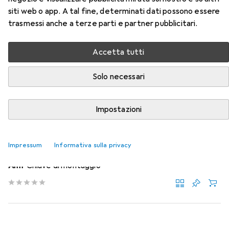
TWINNUT con collare
siti web o app. A tal fine, determinati dati possono essere
trasmessi anche a terze parti e partner pubblicitari.
Qui trovi accessori adatti per il prodotto Amf Dado
TWINNUT con collare della categoria Accessori per
Accetta tutti
macchine.
Solo necessari
Rilevanza
Elenco dei prodotti
Impostazioni
Accessori per macchine
Impressum
Informativa sulla privacy
EUR
82,33
Amf
Chiave di montaggio