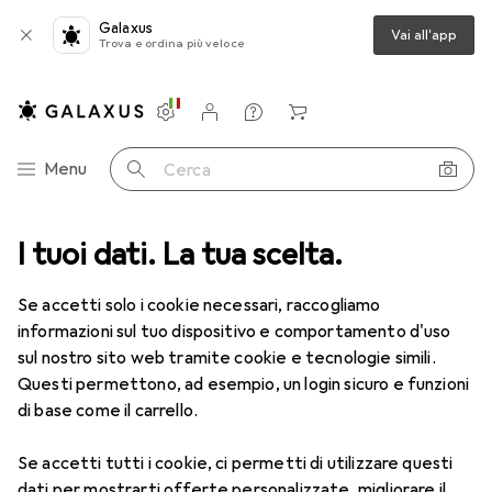
Galaxus
Vai all'app
Trova e ordina più veloce
Impostazioni
Conto cliente
Liste di confronto
Liste dei desideri
Carrello
Categoria Navigazione
Menu
Cerca
ificare + Ristrutturare
I tuoi dati. La tua scelta.
Ferramenta
Tecnologia di ventilazione
Tecnologia di ventilazione
Se accetti solo i cookie necessari, raccogliamo
informazioni sul tuo dispositivo e comportamento d'uso
sul nostro sito web tramite cookie e tecnologie simili.
Scopri
Forum
Questi permettono, ad esempio, un login sicuro e funzioni
di base come il carrello.
Se accetti tutti i cookie, ci permetti di utilizzare questi
dati per mostrarti offerte personalizzate, migliorare il