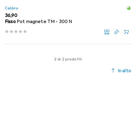
Calibro
EUR
36,90
Fisso
Pot magnete TM - 300 N
2 di 2 prodotti
In alto