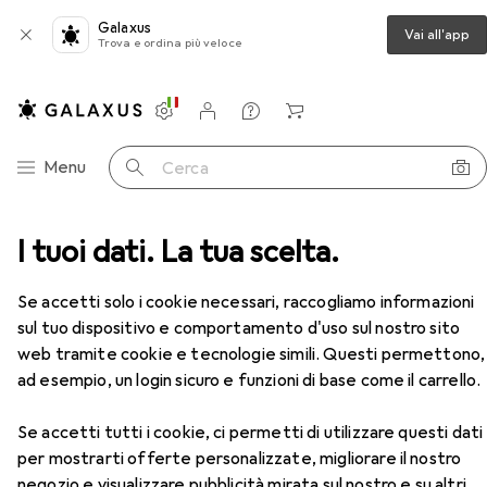
Galaxus
Vai all'app
Trova e ordina più veloce
Impostazioni
Conto cliente
Liste di confronto
Liste dei desideri
Carrello
Categoria Navigazione
Menu
Cerca
nto di misura
I tuoi dati. La tua scelta.
Calibro
Fisso treppiede articolato
Accessori
Se accetti solo i cookie necessari, raccogliamo informazioni
EUR
229,–
sul tuo dispositivo e comportamento d'uso sul nostro sito
Fisso
treppiede articolato
web tramite cookie e tecnologie simili. Questi permettono,
ad esempio, un login sicuro e funzioni di base come il carrello.
Se accetti tutti i cookie, ci permetti di utilizzare questi dati
per mostrarti offerte personalizzate, migliorare il nostro
Accessori per Fisso treppiede
negozio e visualizzare pubblicità mirata sul nostro e su altri