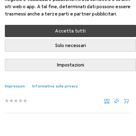
articolato
siti web o app. A tal fine, determinati dati possono essere
trasmessi anche a terze parti e partner pubblicitari.
Qui trovi accessori adatti per il prodotto Fisso treppiede
articolato della categoria Calibro.
Accetta tutti
Rilevanza
Solo necessari
Elenco dei prodotti
Impostazioni
Calibro
EUR
45,90
Impressum
Informativa sulla privacy
Fisso
Regolazione microfine F M6