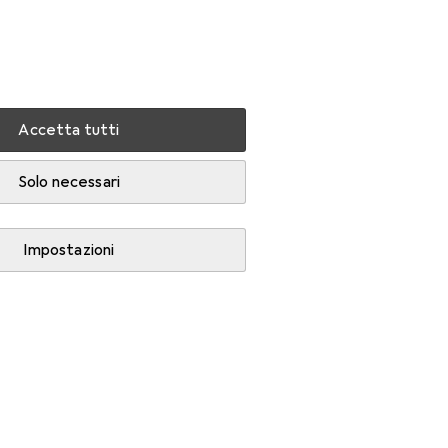
Impostazioni
Conto cliente
Liste di confronto
Liste dei desideri
Carrello
Accedi
Accetta tutti
Solo necessari
Impostazioni