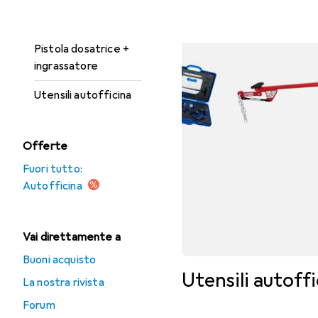
Illuminazione da
lavoro
Pistola dosatrice +
ingrassatore
Utensili autofficina
Offerte
Fuori tutto:
Autofficina
Vai direttamente a
Buoni acquisto
Utensili autoff
La nostra rivista
Forum