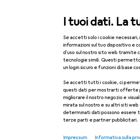
Cerca
I tuoi dati. La t
Se accetti solo i cookie necessari,
Categoria Navigazione
Tutte le categorie
Fai 
Tutte le categorie
informazioni sul tuo dispositivo 
d'uso sul nostro sito web tramite 
Autofficina
Fai da te + Giardino
tecnologie simili. Questi permett
un login sicuro e funzioni di base com
Utensileria
Se accetti tutti i cookie, ci permet
Autofficina
Scopri
Forum
questi dati per mostrarti offerte
Attrezzatura per
migliorare il nostro negozio e visua
Prodotti più venduti
garage
mirata sul nostro e su altri siti web 
determinati dati possono essere t
Cric
terze parti e partner pubblicitari.
Diagnosi + Tuning
Impressum
Informativa sulla pri