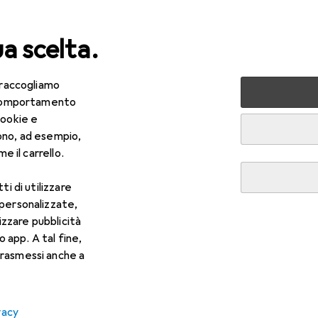
ua scelta.
 raccogliamo
da te + Giardino
Utensileria
Autofficina
e comportamento
cookie e
ono, ad esempio,
e il carrello.
ti di utilizzare
 personalizzate,
lizzare pubblicità
o app. A tal fine,
rasmessi anche a
vacy