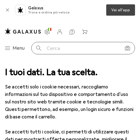
Galaxus
Vai all'app
Trova e ordina più veloce
Impostazioni
Conto cliente
Liste di confronto
Liste dei desideri
Carrello
Categoria Navigazione
Menu
Cerca
Autofficina
I tuoi dati. La tua scelta.
Utensili autofficina
Kukko Abzieher
Accessori
Se accetti solo i cookie necessari, raccogliamo
informazioni sul tuo dispositivo e comportamento d'uso
EUR
102,37
sul nostro sito web tramite cookie e tecnologie simili.
Kukko
Abzieher
Questi permettono, ad esempio, un login sicuro e funzioni
di base come il carrello.
Se accetti tutti i cookie, ci permetti di utilizzare questi
dati per mostrarti offerte personalizzate, migliorare il