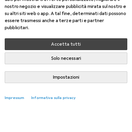
Accessori per Kukko Abzieher
nostro negozio e visualizzare pubblicità mirata sul nostro e
su altri siti web o app. A tal fine, determinati dati possono
Qui trovi accessori adatti per il prodotto Kukko Abzieher.
essere trasmessi anche a terze parti e partner
pubblicitari.
Rilevanza
Elenco dei prodotti
Accetta tutti
Nessun prodotto trovato
Solo necessari
Impostazioni
Impressum
Informativa sulla privacy