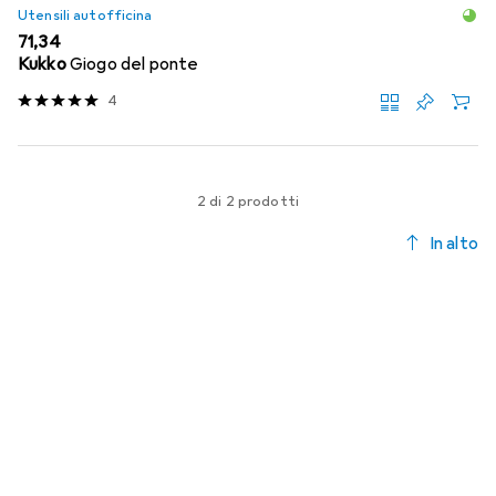
Utensili autofficina
EUR
71,34
Kukko
Giogo del ponte
4
2 di 2 prodotti
In alto