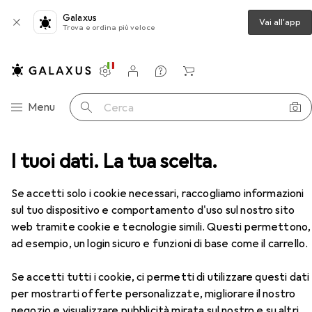
Galaxus
Vai all'app
Trova e ordina più veloce
Impostazioni
Conto cliente
Liste di confronto
Liste dei desideri
Carrello
Categoria Navigazione
Menu
Cerca
na
I tuoi dati. La tua scelta.
Utensili autofficina
Kukko Estrattore interno
Accessori
Se accetti solo i cookie necessari, raccogliamo informazioni
sul tuo dispositivo e comportamento d'uso sul nostro sito
web tramite cookie e tecnologie simili. Questi permettono,
ad esempio, un login sicuro e funzioni di base come il carrello.
Se accetti tutti i cookie, ci permetti di utilizzare questi dati
per mostrarti offerte personalizzate, migliorare il nostro
negozio e visualizzare pubblicità mirata sul nostro e su altri