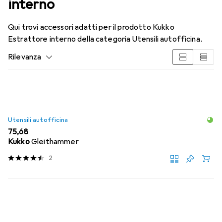
interno
Qui trovi accessori adatti per il prodotto Kukko
Estrattore interno della categoria Utensili autofficina.
Rilevanza
Elenco dei prodotti
Utensili autofficina
EUR
75,68
Kukko
Gleithammer
2