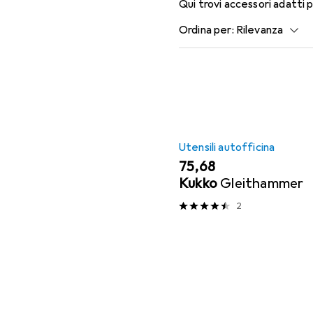
Qui trovi accessori adatti 
Ordina per
:
Rilevanza
Elenco dei prodotti
Utensili autofficina
EUR
75,68
Kukko
Gleithammer
2