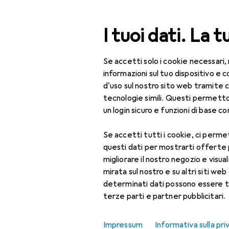
Cerca
I tuoi dati. La t
Se accetti solo i cookie necessari,
Categoria Navigazione
Tutte le categorie
Fai 
Tutte le categorie
informazioni sul tuo dispositivo 
d'uso sul nostro sito web tramite 
Fai da te + Giardino
tecnologie simili. Questi permett
un login sicuro e funzioni di base com
Utensileria
Se accetti tutti i cookie, ci permet
Autofficina
questi dati per mostrarti offerte
Attrezzatura per
migliorare il nostro negozio e visua
garage
mirata sul nostro e su altri siti web 
determinati dati possono essere t
Cric
terze parti e partner pubblicitari.
Diagnosi + Tuning
Impressum
Informativa sulla pri