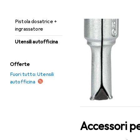
Illuminazione da
EU
62
lavoro
Ku
Pistola dosatrice +
ingrassatore
Utensili autofficina
Offerte
Fuori tutto: Utensili
autofficina
Accessori p