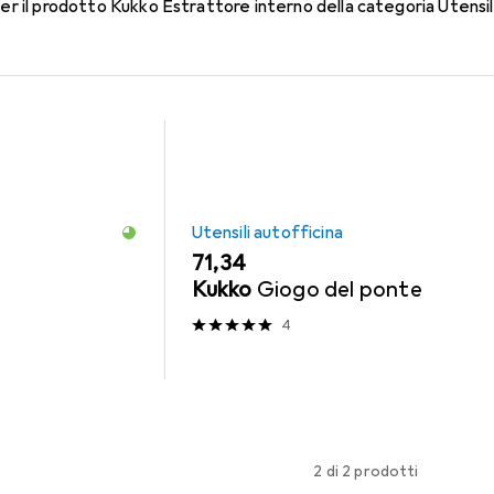
per il prodotto Kukko Estrattore interno della categoria Utensil
Utensili autofficina
EUR
71,34
Kukko
Giogo del ponte
4
2 di 2 prodotti