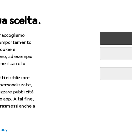
ua scelta.
 raccogliamo
da te + Giardino
Utensileria
Autofficina
Utensili auto
e comportamento
cookie e
ono, ad esempio,
e il carrello.
ti di utilizzare
 personalizzate,
lizzare pubblicità
o app. A tal fine,
rasmessi anche a
vacy