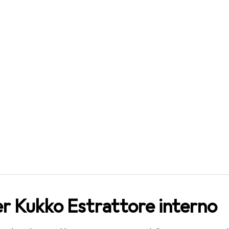
R
,59
kko
Estrattore interno
er Kukko Estrattore interno